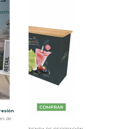
resión
bres de