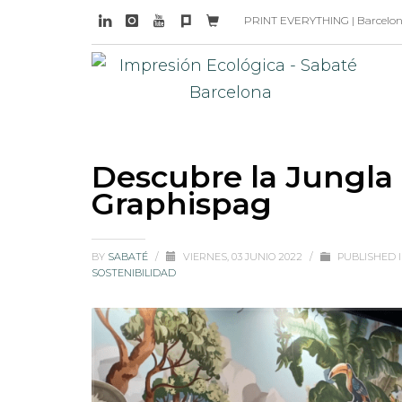
PRINT EVERYTHING | Barcelona 
Descubre la Jungla
Graphispag
BY
SABATÉ
/
VIERNES, 03 JUNIO 2022
/
PUBLISHED 
SOSTENIBILIDAD