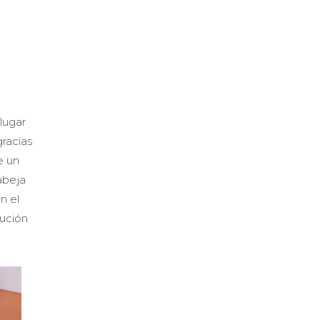
lugar
gracias
e un
abeja
n el
lución