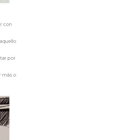
ir con
aquello
tar por
r más o