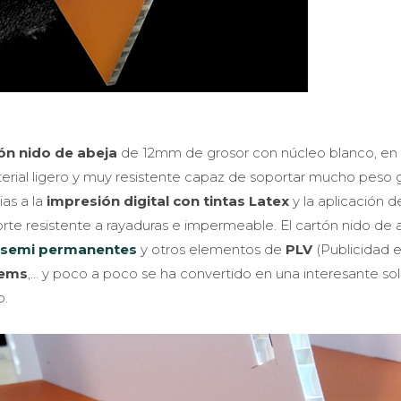
ón nido de abeja
de 12mm de grosor con núcleo blanco, en 
material ligero y muy resistente capaz de soportar mucho peso 
ias a la
impresión digital con tintas Latex
y la aplicación d
rte resistente a rayaduras e impermeable. El cartón nido de 
 semi permanentes
y otros elementos de
PLV
(Publicidad e
tems
,… y poco a poco se ha convertido en una interesante so
o.