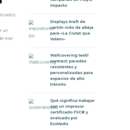
impacto
ricados
Displays kraft de
cartón nido de abeja
r un
para «La Ciutat que
 de ese
Volem»
Wallcovering textil
contract: paredes
resistentes y
personalizadas para
espacios de alto
tránsito
Qué significa trabajar
con un impresor
certificado FSC® y
evaluado por
EcoVadis