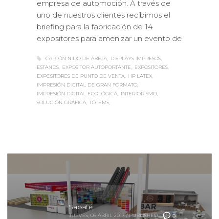
empresa de automoción. A través de
uno de nuestros clientes recibimos el
briefing para la fabricación de 14
expositores para amenizar un evento de
CARTÓN NIDO DE ABEJA
DISPLAYS IMPRESOS
ESTANDS
EXPOSITOR AUTOPORTANTE
EXPOSITORES
EXPOSITORES DE PUNTO DE VENTA
HP LATEX
IMPRESIÓN DIGITAL DE GRAN FORMATO
IMPRESIÓN DIGITAL ECOLÓGICA
INTERIORISMO
SOLUCIÓN GRÁFICA
TÓTEMS
Sabaté
JUEVES, 06 ABRIL 2017
/
PUBLISHED
0