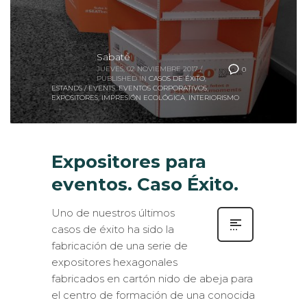
Sabaté
JUEVES, 02 NOVIEMBRE 2017
/
0
PUBLISHED IN
CASOS DE ÉXITO
,
ESTANDS / EVENTS
,
EVENTOS CORPORATIVOS
,
EXPOSITORES
,
IMPRESIÓN ECOLÓGICA
,
INTERIORISMO
Expositores para
eventos. Caso Éxito.
Uno de nuestros últimos
casos de éxito ha sido la
fabricación de una serie de
expositores hexagonales
fabricados en cartón nido de abeja para
el centro de formación de una conocida