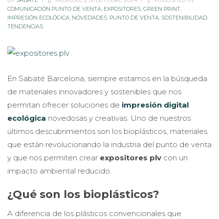
BY
SABATÉ
/
MIÉRCOLES, 30 OCTUBRE 2024
/
PUBLISHED IN
COMUNICACIÓN PUNTO DE VENTA
,
EXPOSITORES
,
GREEN PRINT
,
IMPRESIÓN ECOLÓGICA
,
NOVEDADES
,
PUNTO DE VENTA
,
SOSTENIBILIDAD
,
TENDENCIAS
En Sabaté Barcelona, siempre estamos en la búsqueda
de materiales innovadores y sostenibles que nos
permitan ofrecer soluciones de
impresión digital
ecológica
novedosas y creativas. Uno de nuestros
últimos descubrimientos son los bioplásticos, materiales
que están revolucionando la industria del punto de venta
y que nos permiten crear
expositores plv
con un
impacto ambiental reducido.
¿Qué son los bioplásticos?
A diferencia de los plásticos convencionales que