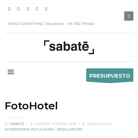
PRINT EVERYTHING | Barcelona - Tel. 932 179 640
PRESUPUESTO
FotoHotel
BY
SABATÉ
/
VIERNES, 29 ENERO 2016
/
PUBLISHED IN
INTERIORISMO
,
ROTULACIÓN / SEÑALIZACIÓN