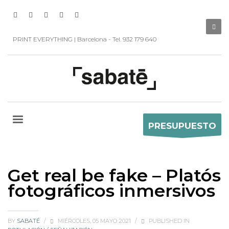
PRINT EVERYTHING | Barcelona - Tel. 932 179 640
PRESUPUESTO
Get real be fake – Platós
fotográficos inmersivos
BY
SABATÉ
/
MIÉRCOLES, 05 MAYO 2021
/
PUBLISHED IN