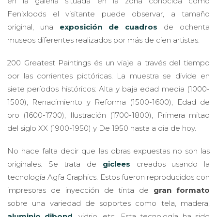
en la galería situada en la zona conocida como
Fenixloods el visitante puede observar, a tamaño
original, una
exposición de cuadros
de ochenta
museos diferentes realizados por más de cien artistas.
200 Greatest Paintings és un viaje a través del tiempo
por las corrientes pictóricas. La muestra se divide en
siete períodos históricos: Alta y baja edad media (1000-
1500), Renacimiento y Reforma (1500-1600), Edad de
oro (1600-1700), Ilustración (1700-1800), Primera mitad
del siglo XX (1900-1950) y De 1950 hasta a dia de hoy.
No hace falta decir que las obras expuestas no son las
originales. Se trata de
giclees
creados usando la
tecnología Agfa Graphics. Estos fueron reproducidos con
impresoras de inyección de tinta de
gran formato
sobre una variedad de soportes como tela, madera,
aluminio dibond
, vidrio, etc. Esta tecnología ha sido