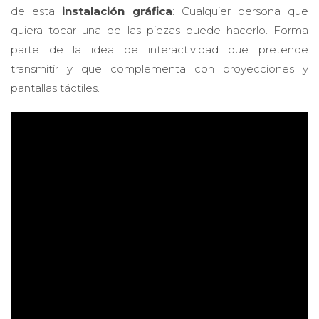
de esta
instalación gráfica
: Cualquier persona que
quiera tocar una de las piezas puede hacerlo. Forma
parte de la idea de interactividad que pretende
transmitir y que complementa con proyecciones y
pantallas táctiles.