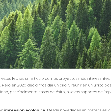
stas fechas un artículo con los proyectos más interesantes 
. Pero en 2020 decidimos dar un giro, y reunir en un único pos
ilidad, principalmente casos de éxito, nuevos soportes de imp
 en
impresión ecológica
. Desde novedades en materiales,