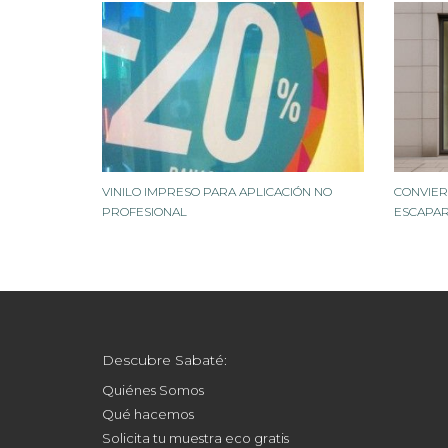
VINILO IMPRESO PARA APLICACIÓN NO
CONVIER
PROFESIONAL
ESCAPAR
Descubre Sabaté:
Quiénes Somos
Qué hacemos
Solicita tu muestra eco gratis