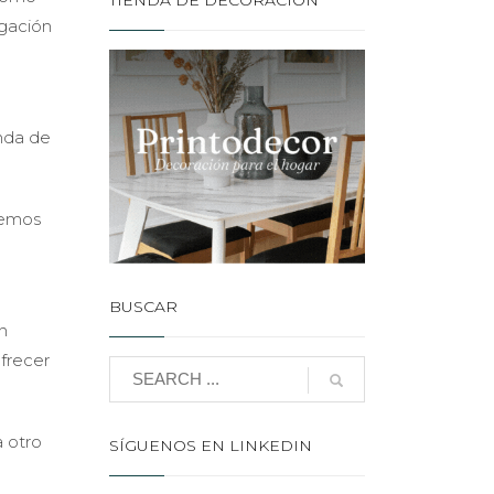
TIENDA DE DECORACIÓN
lgación
nda de
eemos
BUSCAR
n
ofrecer
 otro
SÍGUENOS EN LINKEDIN