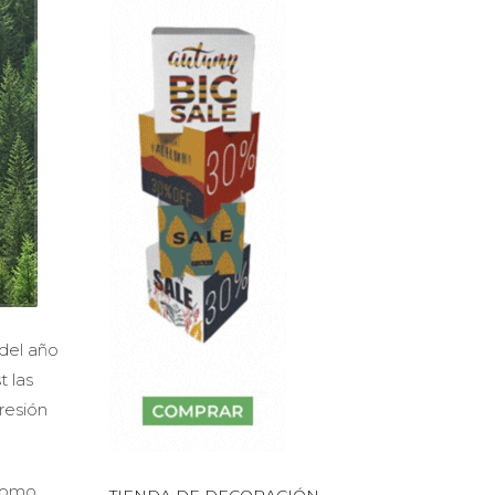
del año
t las
resión
 como