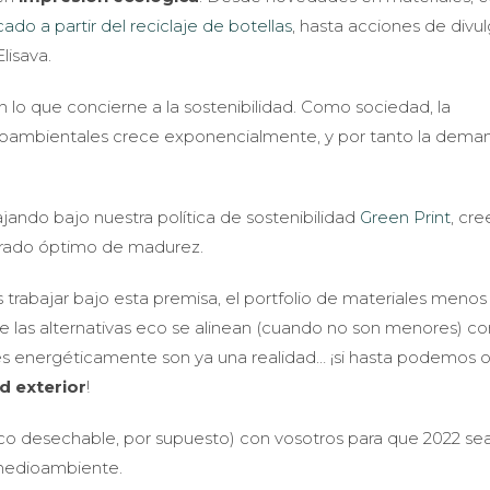
cado a partir del reciclaje de botellas
, hasta acciones de divu
lisava.
n lo que concierne a la sostenibilidad. Como sociedad, la
ioambientales crece exponencialmente, y por tanto la dema
ajando bajo nuestra política de sostenibilidad
Green Print
, cr
grado óptimo de madurez.
rabajar bajo esta premisa, el portfolio de materiales menos
e las alternativas eco se alinean (cuando no son menores) co
ntes energéticamente son ya una realidad… ¡si hasta podemos 
d exterior
!
co desechable, por supuesto) con vosotros para que 2022 sea
 medioambiente.