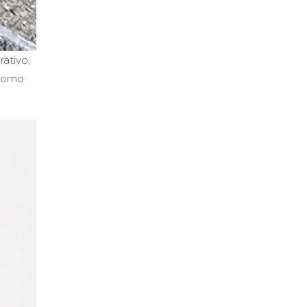
rativo,
 como