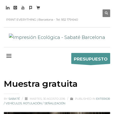
PRINT EVERYTHING | Barcelona - Tel. 932 179 640
PRESUPUESTO
Muestra gratuita
BY
SABATÉ
/
MARTES, 30 AGOSTO 2016
/
PUBLISHED IN
EXTERIOR
/ VEHÍCULOS
,
ROTULACIÓN / SEÑALIZACIÓN