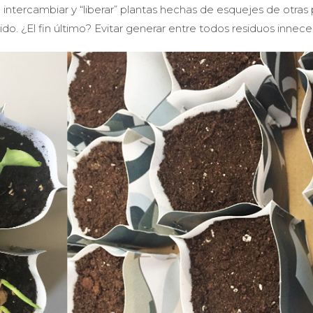
 intercambiar y “liberar” plantas hechas de esquejes de otras 
. ¿El fin último? Evitar generar entre todos residuos inneces