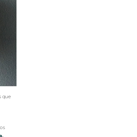
s que
mos
a
,