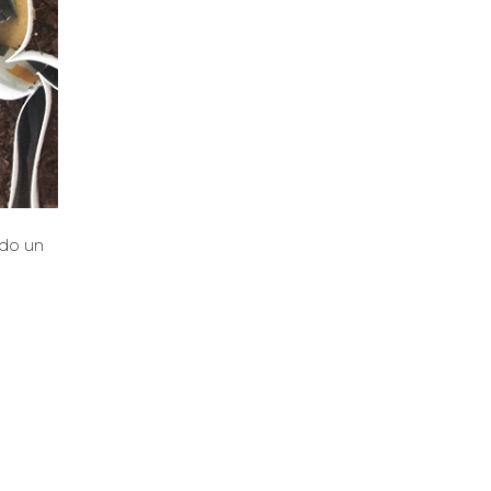
odo un