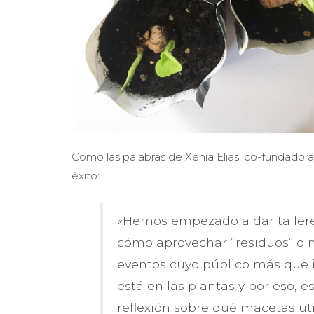
Como las palabras de Xénia Elias, co-fundadora
éxito:
«Hemos empezado a dar tallere
cómo aprovechar “residuos” o 
eventos cuyo público más que in
está en las plantas y por eso, 
reflexión sobre qué macetas ut