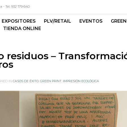
- Tel. 932 179 640
EXPOSITORES
PLV/RETAIL
EVENTOS
GREEN
TIENDA ONLINE
o residuos – Transformaci
ros
SHED IN
CASOS DE ÉXITO
,
GREEN PRINT
,
IMPRESIÓN ECOLÓGICA