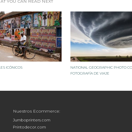
AT YOU CAN READ NEXT
LES ICÓNICOS
NATIONAL GEOGRAPHIC PHOTO CO
FOTOGRAFÍA DE VIAJE
Nuestros Ecommerce:
Jumboprinters.com
Printodecor.com