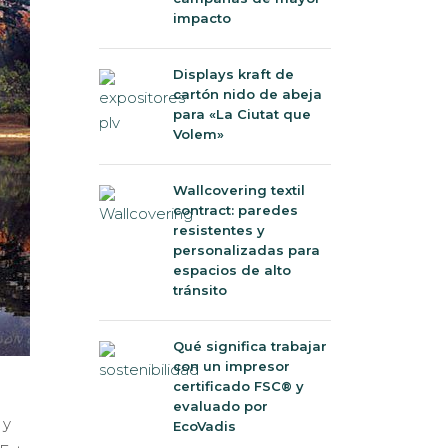
impacto
Displays kraft de
cartón nido de abeja
para «La Ciutat que
Volem»
Wallcovering textil
contract: paredes
resistentes y
personalizadas para
espacios de alto
tránsito
Qué significa trabajar
con un impresor
certificado FSC® y
evaluado por
 y
EcoVadis