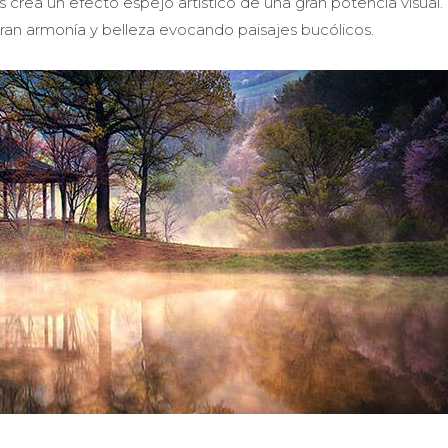
 crea un efecto espejo artístico de una gran potencia visual.
ran armonía y belleza evocando paisajes bucólicos.