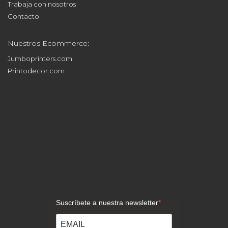
Impresión ecológica Green Print
Fabricantes de expositores
Servicio de instalación de gráficas
Política cadena de custodia FSC®
Trabaja con nosotros
Contacto
Nuestros Ecommerce:
Jumboprinters.com
Printodecor.com