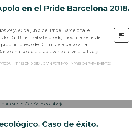
Apolo en el Pride Barcelona 2018.
s 29 y 30 de junio del Pride Barcelona, el
gullo LGTBI, en Sabaté produjimos una serie de
rproof impreso de 10mm para decorar la
 Barcelona celebra este evento reivindicativo y
PROOF
IMPRESIÓN DIGITAL GRAN FORMATO
IMPRESIÓN PARA EVENTOS
ASOS DE ÉXITO
,
EVENTOS CORPORATIVOS
,
IMPRESIÓN ECOLÓGICA
,
0
ecológico. Caso de éxito.