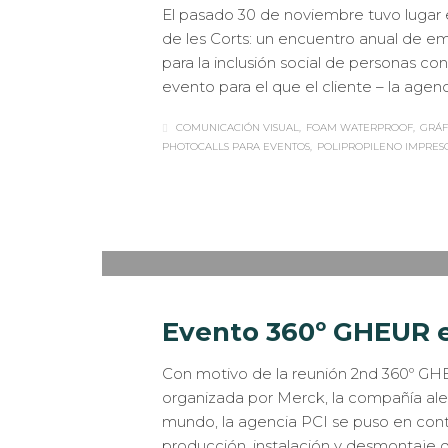
El pasado 30 de noviembre tuvo lugar e
de les Corts: un encuentro anual de e
para la inclusión social de personas c
evento para el que el cliente – la age
COMUNICACIÓN VISUAL
FOAM WATERPROOF
GRÁF
PHOTOCALLS PARA EVENTOS
POLIPROPILENO IMPRES
Sabaté
MARTES, 30 ENERO 2018
/
PUBLISHED IN
CA
INTERIORISMO
,
ROTULACIÓN / SEÑALIZACI
Evento 360º GHEUR e
Con motivo de la reunión 2nd 360º G
organizada por Merck, la compañía al
mundo, la agencia PCI se puso en cont
producción, instalación y desmontaje de