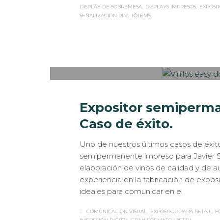
DISPLAY DE SOBREMESA
DISPLAYS IMPRESOS
EXPOSI
SEÑALIZACIÓN PLV
TÓTEMS
Sabaté
LUNES, 04 FEBRERO 2019
/
PUBLISHED IN
D
Expositor semiperman
Caso de éxito.
Uno de nuestros últimos casos de éxito
semipermanente impreso para Javier Sa
elaboración de vinos de calidad y de 
experiencia en la fabricación de expos
ideales para comunicar en el
COMUNICACIÓN VISUAL
EXPOSITOR PARA RETAIL
F