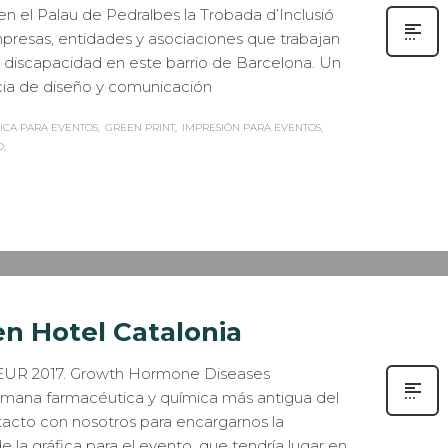
n el Palau de Pedralbes la Trobada d’Inclusió
mpresas, entidades y asociaciones que trabajan
on discapacidad en este barrio de Barcelona. Un
ncia de diseño y comunicación
ICA PARA EVENTOS
GREEN PRINT
IMPRESIÓN PARA EVENTOS
O
SOS DE ÉXITO
,
EVENTOS CORPORATIVOS
,
IMPRESIÓN ECOLÓGICA
,
0
ÓN
n Hotel Catalonia
HEUR 2017. Growth Hormone Diseases
emana farmacéutica y química más antigua del
acto con nosotros para encargarnos la
 la gráfica para el evento, que tendría lugar en