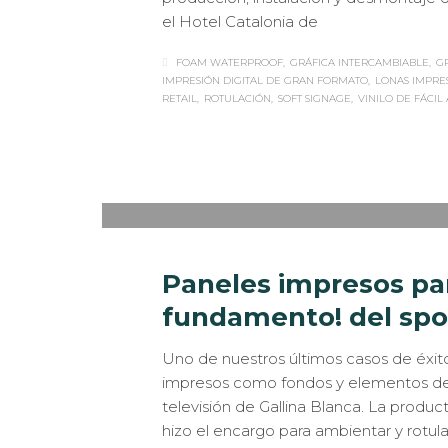
el Hotel Catalonia de
FOAM WATERPROOF
GRÁFICA INTERCAMBIABLE
G
IMPRESIÓN DIGITAL DE GRAN FORMATO
LONAS IMPRE
RETAIL
ROTULACIÓN
SOFT SIGNAGE
VINILO DE FÁCIL
Sabaté
JUEVES, 21 DICIEMBRE 2017
/
PUBLISHED I
Paneles impresos par
fundamento! del spot
Uno de nuestros últimos casos de éxito
impresos como fondos y elementos deco
televisión de Gallina Blanca. La produc
hizo el encargo para ambientar y rotula