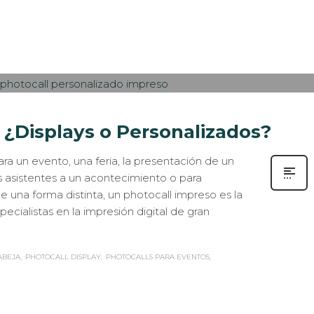
N
ESTANDS / EVENTS
,
IMPRESIÓN ECOLÓGICA
,
ROTULACIÓN / SEÑALIZACIÓN
0
 ¿Displays o Personalizados?
ra un evento, una feria, la presentación de un
s asistentes a un acontecimiento o para
una forma distinta, un photocall impreso es la
cialistas en la impresión digital de gran
ABEJA
PHOTOCALL DISPLAY
PHOTOCALLS PARA EVENTOS