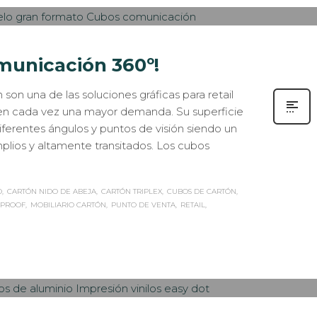
municación 360º!
on una de las soluciones gráficas para retail
enen cada vez una mayor demanda. Su superficie
ferentes ángulos y puntos de visión siendo un
lios y altamente transitados. Los cubos
O
CARTÓN NIDO DE ABEJA
CARTÓN TRIPLEX
CUBOS DE CARTÓN
RPROOF
MOBILIARIO CARTÓN
PUNTO DE VENTA
RETAIL
 IN
CASOS DE ÉXITO
,
EVENTOS CORPORATIVOS
,
ROTULACIÓN / SEÑALIZACIÓN
0