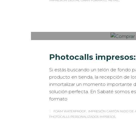
IMPRESIÓN DIGITAL GRAN FORMATO
RETAIL
Sabaté
JUEVES, 27 DICIEMBRE 2018
/
PUBLISHED I
Photocalls impresos:
Si estás buscando un telón de fondo pa
producto en tienda, la recepción de lo
inmortalizar un momento importante de 
solución perfecta. En Sabaté somos espe
formato
FOAM WATERPROOF
IMPRESIÓN CARTÓN NIDO DE 
PHOTOCALLS PERSONALIZADOS IMPRESOS
Sabaté