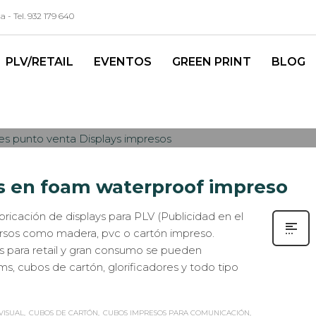
- Tel. 932 179 640
PLV/RETAIL
EVENTOS
GREEN PRINT
BLOG
ASOS DE ÉXITO
,
EXPOSITORES
,
ROTULACIÓN / SEÑALIZACIÓN
0
es en foam waterproof impreso
bricación de displays para PLV (Publicidad en el
ersos como madera, pvc o cartón impreso.
s para retail y gran consumo se pueden
s, cubos de cartón, glorificadores y todo tipo
VISUAL
CUBOS DE CARTÓN
CUBOS IMPRESOS PARA COMUNICACIÓN