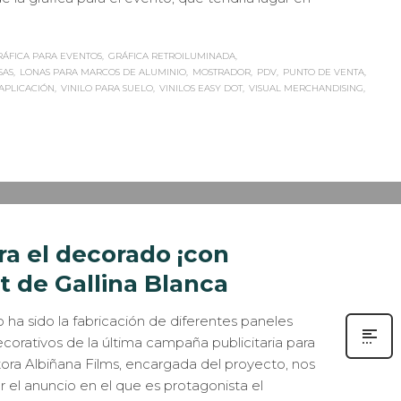
RÁFICA PARA EVENTOS
GRÁFICA RETROILUMINADA
SAS
LONAS PARA MARCOS DE ALUMINIO
MOSTRADOR
PDV
PUNTO DE VENTA
 APLICACIÓN
VINILO PARA SUELO
VINILOS EASY DOT
VISUAL MERCHANDISING
N
CASOS DE ÉXITO
,
ESTANDS / EVENTS
,
ROTULACIÓN / SEÑALIZACIÓN
0
a el decorado ¡con
 de Gallina Blanca
 ha sido la fabricación de diferentes paneles
rativos de la última campaña publicitaria para
tora Albiñana Films, encargada del proyecto, nos
r el anuncio en el que es protagonista el