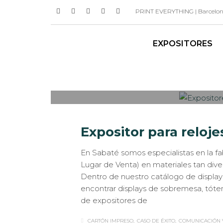
PRINT EVERYTHING | Barcelona 
EXPOSITORES
Sabaté
MARTES, 26 MARZO 2019
/
PUBLISHED IN
C
Expositor para reloj
En Sabaté somos especialistas en la fa
Lugar de Venta) en materiales tan div
Dentro de nuestro catálogo de display
encontrar displays de sobremesa, tótem
de expositores de
CARTÓN IMPRESO
CASO DE ÉXITO
COMUNICACIÓN 