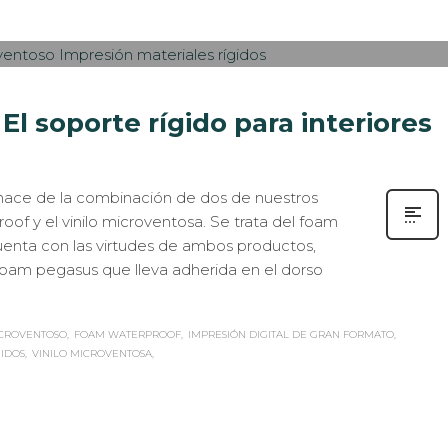
N
INTERIORISMO
,
ROTULACIÓN / SEÑALIZACIÓN
0
l soporte rígido para interiores
ace de la combinación de dos de nuestros
oof y el vinilo microventosa. Se trata del foam
uenta con las virtudes de ambos productos,
oam pegasus que lleva adherida en el dorso
CROVENTOSO
FOAM WATERPROOF
IMPRESIÓN DIGITAL DE GRAN FORMATO
GIDOS
VINILO MICROVENTOSA
IN
INTERIORISMO
,
MUSEOGRAFÍA
,
ROTULACIÓN / SEÑALIZACIÓN
,
VISUAL
0