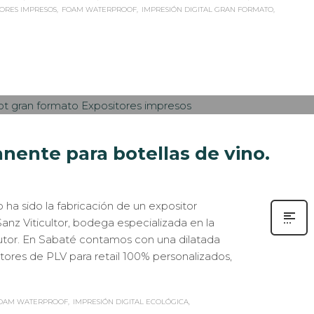
TORES IMPRESOS
FOAM WATERPROOF
IMPRESIÓN DIGITAL GRAN FORMATO
ISEÑO GRÁFICO
,
IMPRESIÓN ECOLÓGICA
,
ROTULACIÓN / SEÑALIZACIÓN
0
ente para botellas de vino.
 ha sido la fabricación de un expositor
nz Viticultor, bodega especializada en la
autor. En Sabaté contamos con una dilatada
itores de PLV para retail 100% personalizados,
OAM WATERPROOF
IMPRESIÓN DIGITAL ECOLÓGICA