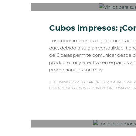
Cubos impresos: ¡Co
Los cubos impresos para comunicación s
que, debido a su gran versatilidad, ti
de 6 caras permite comunicar desde di
producto muy efectivo en espacios amp
promocionales son muy
ALUMINIO IMPRESO
CARTÓN MICROCANAL IMPRES
CUBOS IMPRESOS PARA COMUNICACIÓN
FOAM WATE
Sabaté
MARTES, 04 SEPTIEMBRE 2018
/
PUBLISHED