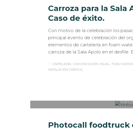
Carroza para la Sala 
Caso de éxito.
Con motivo de la celebración los pasado
principal evento de celebración del or
elementos de cartelería en foam wate
carroza de la Sala Apolo en el desfile.
CARTELERÍA
COMUNICACIÓN VISUAL
FOAM WATER
INSTALACIÓN GRÁFICA
Sabaté
MARTES, 20 MARZO 2018
/
PUBLISHED IN
C
ROTULACIÓN / SEÑALIZACIÓN
Photocall foodtruck 