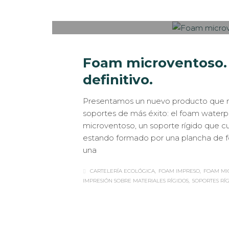
MARTES, 11 DICIEMBRE 2018
/
PUBLISHED I
Foam microventoso. E
definitivo.
Presentamos un nuevo producto que n
soportes de más éxito: el foam waterpr
microventoso, un soporte rígido que c
estando formado por una plancha de f
una
CARTELERÍA ECOLÓGICA
FOAM IMPRESO
FOAM MI
IMPRESIÓN SOBRE MATERIALES RÍGIDOS
SOPORTES RÍ
Sabaté
MARTES, 27 NOVIEMBRE 2018
/
PUBLISHED 
MERCHANDISING