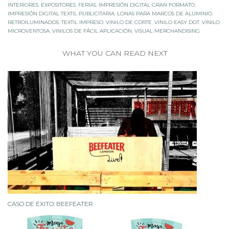
INTERIORES
,
EXPOSITORES
,
FERIAS
,
IMPRESIÓN DIGITAL GRAN FORMATO
,
IMPRESIÓN DIGITAL TEXTIL PUBLICITARIA
,
LONAS PARA MARCOS DE ALUMINIO
,
RETROILUMINADOS
,
TEXTIL IMPRESO
,
VINILO DE CORTE
,
VINILO EASY DOT
,
VINILO
MICROVENTOSA
,
VINILOS DE FÁCIL APLICACIÓN
,
VISUAL MERCHANDISING
WHAT YOU CAN READ NEXT
CASO DE ÉXITO: BEEFEATER