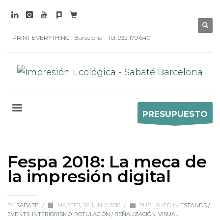
PRINT EVERYTHING | Barcelona - Tel. 932 179 640
PRESUPUESTO
Fespa 2018: La meca de
la impresión digital
BY
SABATÉ
/
MARTES, 26 JUNIO 2018
/
PUBLISHED IN
ESTANDS /
EVENTS
,
INTERIORISMO
,
ROTULACIÓN / SEÑALIZACIÓN
,
VISUAL