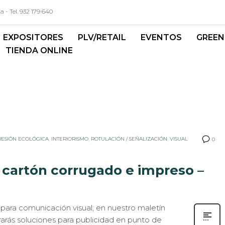
- Tel. 932 179 640
EXPOSITORES
PLV/RETAIL
EVENTOS
GREEN
TIENDA ONLINE
RESIÓN ECOLÓGICA
,
INTERIORISMO
,
ROTULACIÓN / SEÑALIZACIÓN
,
VISUAL
0
 cartón corrugado e impreso –
para comunicación visual; en nuestro maletín
arás soluciones para publicidad en punto de