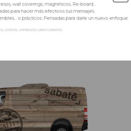
resos, wall coverings, magnéticos, Re-board…
ladas para hacer más efectivos tus mensajes.
nibles… o prácticos. Pensadas para darle un nuevo enfoque
TAL CARTÓN
IMPRESIÓN GRAN FORMATO