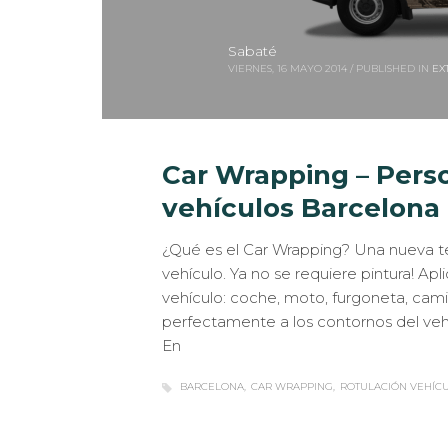
Sabaté
VIERNES, 16 MAYO 2014
/
PUBLISHED IN
EX
Car Wrapping – Pers
vehículos Barcelona
¿Qué es el Car Wrapping? Una nueva te
vehículo. Ya no se requiere pintura! Apl
vehículo: coche, moto, furgoneta, camió
perfectamente a los contornos del vehí
En
BARCELONA
CAR WRAPPING
ROTULACIÓN VEHÍC