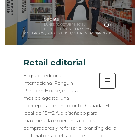
Sabaté
LUNES, 10 OCTUBRE 2016
/
0
PUBLISHED IN
INTERIORISMO
,
ROTULACIÓN / SEÑALIZACIÓN
,
VISUAL MERCHANDISING
Retail editorial
El grupo editorial
internacional Penguin
Random House, el pasado
mes de agosto, una
concept store en Toronto, Canadá. El
local de 15m2 fue diseñado para
maximizar la experiencia de los
compradores y reforzar el branding de la
editorial desde el sector retail, algo