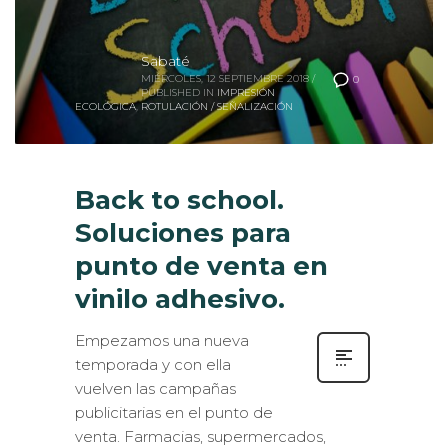
Sabaté
MIÉRCOLES, 12 SEPTIEMBRE 2018
/
0
PUBLISHED IN
IMPRESIÓN
ECOLÓGICA
,
ROTULACIÓN / SEÑALIZACIÓN
Back to school.
Soluciones para
punto de venta en
vinilo adhesivo.
Empezamos una nueva
temporada y con ella
vuelven las campañas
publicitarias en el punto de
venta. Farmacias, supermercados,