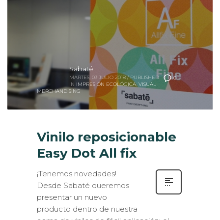
Sabaté
MARTES, 03 JULIO 2018
/
PUBLISHED
0
IN
IMPRESIÓN ECOLÓGICA
,
VISUAL
MERCHANDISING
Vinilo reposicionable
Easy Dot All fix
¡Tenemos novedades!
Desde Sabaté queremos
presentar un nuevo
producto dentro de nuestra