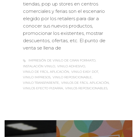
tiendas, pop up stores en centros
comerciales y ferias son el escenario
elegido por los retailers para dar a
conocer sus nuevos productos,
promocionar los existentes, mostrar
descuentos, ofertas, etc. El punto de
venta se llena de
IMPRESIÓN DE VINILO DE GRAN FORMATO
INSTALACIÓN VINILO
VINILO ADHESIVO
VINILO DE FÁCIL APLICACIÓN
VINILO EASY DOT
VINILO IMPRESOS
VINILO REPOSICIONABLE
VINILO TRANSPARENTE
VINILOS DE FÁCIL APLICACIÓN
VINILOS EFECTO PIZARRA
VINILOS REPOSICIONABLES