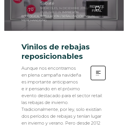
Sabaté
MIÉRCOLES, 14 DICIEMBRE 2016
/
0
PUBLISHED IN
IMPRESIÓN
ECOLÓGICA
,
ROTULACIÓN / SEÑALIZACIÓN
,
VISUAL
MERCHANDISING
Vinilos de rebajas
reposicionables
Aunque nos encontramos
en plena campaña navideña
es importante anticiparnos
e ir pensando en el próximo
evento destacado para el sector retail:
las rebajas de invierno.
Tradicionalmente, por ley, solo existían
dos períodos de rebajas y tenían lugar
en invierno y verano. Pero desde 2012