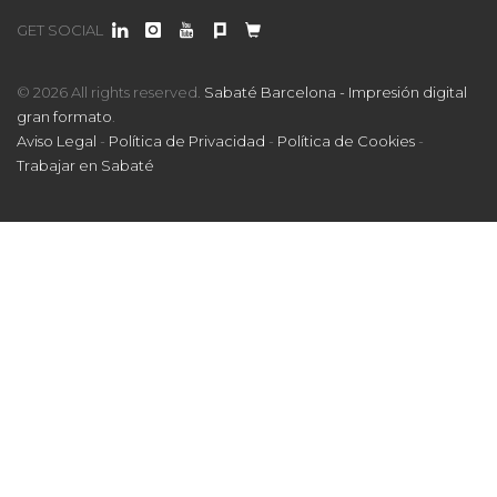
GET SOCIAL
© 2026 All rights reserved.
Sabaté Barcelona - Impresión digital
gran formato
.
Aviso Legal
-
Política de Privacidad
-
Política de Cookies
-
Trabajar en Sabaté