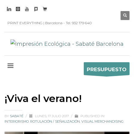
PRINT EVERYTHING | Barcelona - Tel. 932 179 640
PRESUPUESTO
¡Viva el verano!
BY
SABATÉ
/
LUNES, 17 JULIO 2017
/
PUBLISHED IN
INTERIORISMO
,
ROTULACIÓN / SEÑALIZACIÓN
,
VISUAL MERCHANDISING