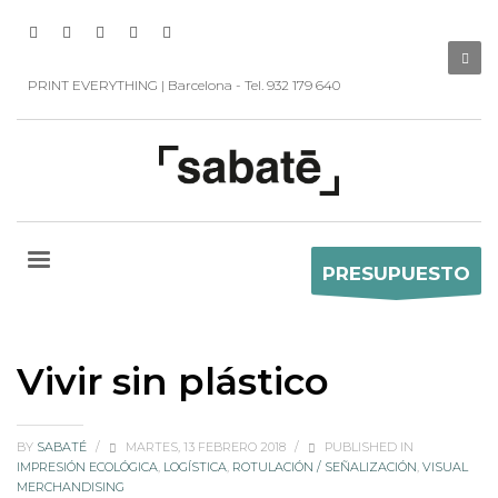
PRINT EVERYTHING | Barcelona - Tel. 932 179 640
PRESUPUESTO
Vivir sin plástico
BY
SABATÉ
/
MARTES, 13 FEBRERO 2018
/
PUBLISHED IN
IMPRESIÓN ECOLÓGICA
,
LOGÍSTICA
,
ROTULACIÓN / SEÑALIZACIÓN
,
VISUAL
MERCHANDISING