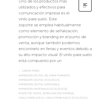
Uno de los productos más
utilizados y efectivos para
comunicación impresa es el
vinilo para suelo. Este
soporte se emplea habitualmente
como elemento de señalización,
promoción y branding en el punto de
venta, aunque también podemos
encontrarlo en ferias y eventos debido a
su alto impacto visual. El vinilo para suelo
está compuesto por un
GREEN PRINT
IMPRESIÓN DIGITAL DE GRAN FORMATO
IMPRESIÓN DIGITAL ECOLÓGICA
IMPRESION DIGITAL SOSTENIBLE
IMPRESIÓN MATERIALES ECOLÓGICOS
PUNTO DE VENTA
SEÑALIZACIÓN IMPRESA
VINILO PARA SUELO
VINILO PARA SUELO ECOLÓGICO
Sabaté
MARTES, 13 FEBRERO 2018
/
0