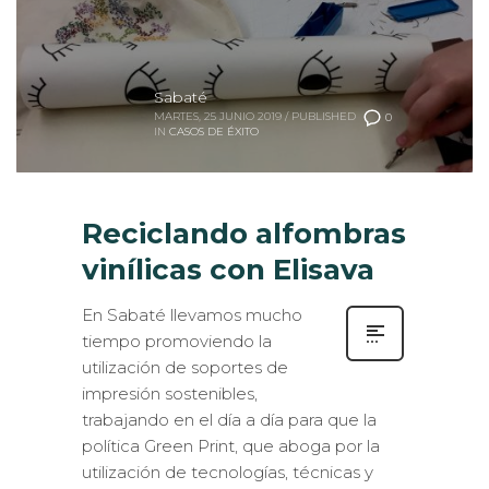
Sabaté
MARTES, 25 JUNIO 2019
/
PUBLISHED
0
IN
CASOS DE ÉXITO
Reciclando alfombras
vinílicas con Elisava
En Sabaté llevamos mucho
tiempo promoviendo la
utilización de soportes de
impresión sostenibles,
trabajando en el día a día para que la
política Green Print, que aboga por la
utilización de tecnologías, técnicas y