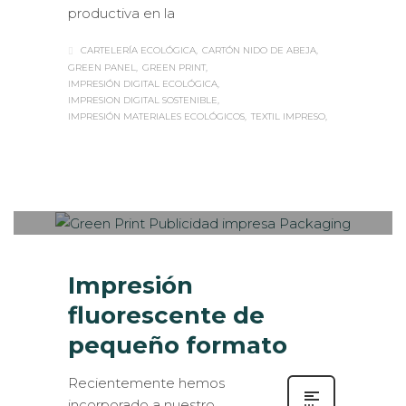
productiva en la
CARTELERÍA ECOLÓGICA
CARTÓN NIDO DE ABEJA
GREEN PANEL
GREEN PRINT
IMPRESIÓN DIGITAL ECOLÓGICA
IMPRESION DIGITAL SOSTENIBLE
IMPRESIÓN MATERIALES ECOLÓGICOS
TEXTIL IMPRESO
Sabaté
MARTES, 11 JULIO 2017
/
PUBLISHED
0
IN
FOTOGRAFÍA
,
IMPRESIÓN
ECOLÓGICA
,
ROTULACIÓN / SEÑALIZACIÓN
Impresión
fluorescente de
pequeño formato
Recientemente hemos
incorporado a nuestro