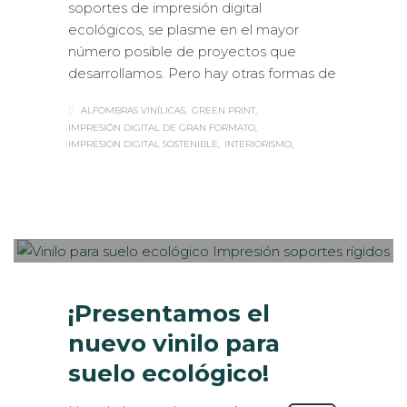
soportes de impresión digital
ecológicos, se plasme en el mayor
número posible de proyectos que
desarrollamos. Pero hay otras formas de
ALFOMBRAS VINÍLICAS
GREEN PRINT
IMPRESIÓN DIGITAL DE GRAN FORMATO
IMPRESION DIGITAL SOSTENIBLE
INTERIORISMO
Sabaté
MARTES, 18 JUNIO 2019
/
PUBLISHED
0
IN
ESTANDS / EVENTS
,
IMPRESIÓN
ECOLÓGICA
,
INTERIORISMO
,
ROTULACIÓN /
SEÑALIZACIÓN
,
VISUAL MERCHANDISING
¡Presentamos el
nuevo vinilo para
suelo ecológico!