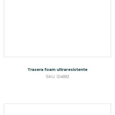
Trasera foam ultraresistente
SKU: I24692