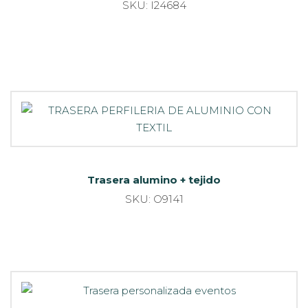
SKU: I24684
Trasera alumino + tejido
SKU: O9141