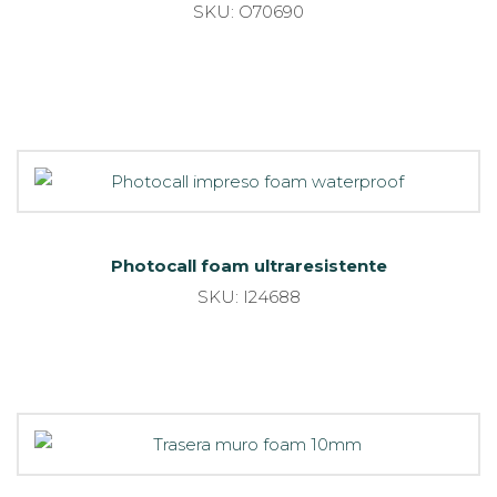
SKU: O70690
Photocall foam ultraresistente
SKU: I24688