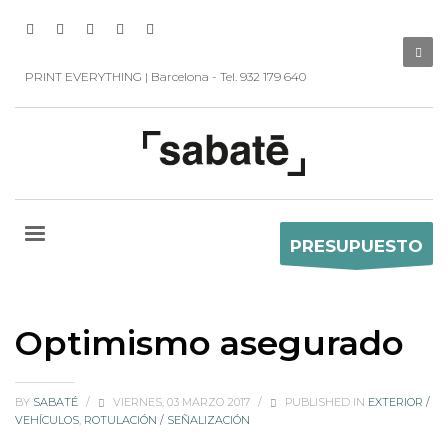
PRINT EVERYTHING | Barcelona - Tel. 932 179 640
PRESUPUESTO
Optimismo asegurado
BY
SABATÉ
/
VIERNES, 03 MARZO 2017
/
PUBLISHED IN
EXTERIOR /
VEHÍCULOS
,
ROTULACIÓN / SEÑALIZACIÓN