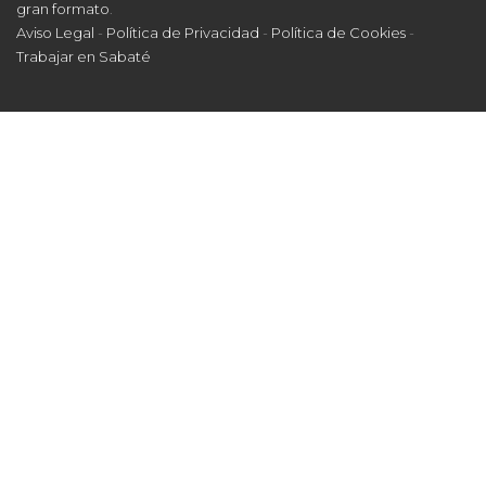
gran formato
.
Aviso Legal
-
Política de Privacidad
-
Política de Cookies
-
Trabajar en Sabaté