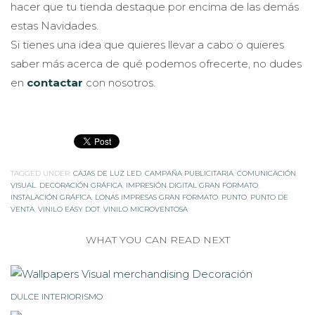
hacer que tu tienda destaque por encima de las demás
estas Navidades.
Si tienes una idea que quieres llevar a cabo o quieres
saber más acerca de qué podemos ofrecerte, no dudes
en
contactar
con nosotros.
TAGGED UNDER:
CAJAS DE LUZ LED
,
CAMPAÑA PUBLICITARIA
,
COMUNICACIÓN
VISUAL
,
DECORACIÓN GRÁFICA
,
IMPRESIÓN DIGITAL GRAN FORMATO
,
INSTALACIÓN GRÁFICA
,
LONAS IMPRESAS GRAN FORMATO
,
PUNTO
,
PUNTO DE
VENTA
,
VINILO EASY DOT
,
VINILO MICROVENTOSA
WHAT YOU CAN READ NEXT
DULCE INTERIORISMO