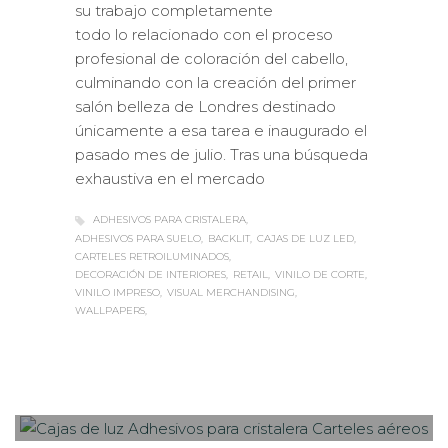
su trabajo completamente
todo lo relacionado con el proceso
profesional de coloración del cabello,
culminando con la creación del primer
salón belleza de Londres destinado
únicamente a esa tarea e inaugurado el
pasado mes de julio. Tras una búsqueda
exhaustiva en el mercado
ADHESIVOS PARA CRISTALERA
ADHESIVOS PARA SUELO
BACKLIT
CAJAS DE LUZ LED
CARTELES RETROILUMINADOS
DECORACIÓN DE INTERIORES
RETAIL
VINILO DE CORTE
VINILO IMPRESO
VISUAL MERCHANDISING
WALLPAPERS
Sabaté
MARTES, 05 SEPTIEMBRE 2017
/
0
PUBLISHED IN
ROTULACIÓN /
SEÑALIZACIÓN
,
VISUAL MERCHANDISING