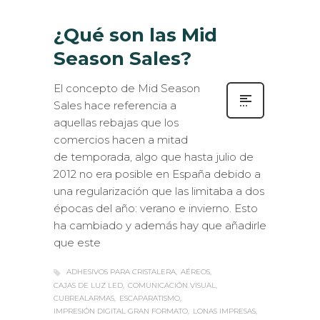
¿Qué son las Mid
Season Sales?
El concepto de Mid Season
Sales hace referencia a
aquellas rebajas que los
comercios hacen a mitad
de temporada, algo que hasta julio de
2012 no era posible en España debido a
una regularización que las limitaba a dos
épocas del año: verano e invierno. Esto
ha cambiado y además hay que añadirle
que este
ADHESIVOS PARA CRISTALERA
AÉREOS
CAJAS DE LUZ LED
COMUNICACIÓN VISUAL
CUBREALARMAS
ESCAPARATISMO
IMPRESIÓN DIGITAL GRAN FORMATO
LONAS IMPRESAS