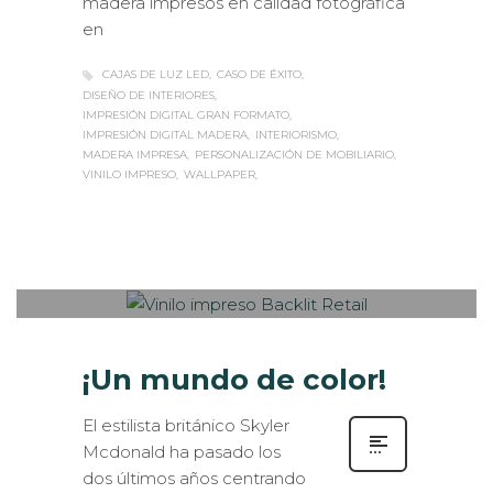
madera impresos en calidad fotográfica
en
CAJAS DE LUZ LED
CASO DE ÉXITO
DISEÑO DE INTERIORES
IMPRESIÓN DIGITAL GRAN FORMATO
IMPRESIÓN DIGITAL MADERA
INTERIORISMO
MADERA IMPRESA
PERSONALIZACIÓN DE MOBILIARIO
VINILO IMPRESO
WALLPAPER
Sabaté
LUNES, 11 SEPTIEMBRE 2017
/
0
PUBLISHED IN
INTERIORISMO
,
ROTULACIÓN / SEÑALIZACIÓN
,
VISUAL MERCHANDISING
¡Un mundo de color!
El estilista británico Skyler
Mcdonald ha pasado los
dos últimos años centrando