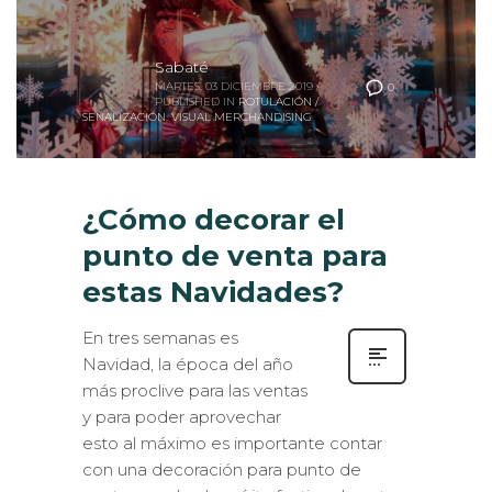
Sabaté
MARTES, 03 DICIEMBRE 2019
/
0
PUBLISHED IN
ROTULACIÓN /
SEÑALIZACIÓN
,
VISUAL MERCHANDISING
¿Cómo decorar el
punto de venta para
estas Navidades?
En tres semanas es
Navidad, la época del año
más proclive para las ventas
y para poder aprovechar
esto al máximo es importante contar
con una decoración para punto de