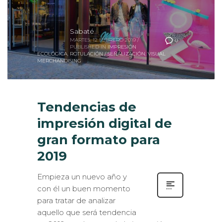
Sabaté
MARTES, 12 FEBRERO 2019
/
0
PUBLISHED IN
IMPRESIÓN
ECOLÓGICA
,
ROTULACIÓN / SEÑALIZACIÓN
,
VISUAL
MERCHANDISING
Tendencias de
impresión digital de
gran formato para
2019
Empieza un nuevo año y
con él un buen momento
para tratar de analizar
aquello que será tendencia