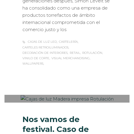
generaciones después, Simon Lévelt se
ha consolidado como una empresa de
productos torrefactos de ámbito
internacional comprometida con el
comercio justo y los
CAJAS DE LUZ LED
CARTELERÍA
CARTELES RETROILUMINADOS
DECORACIÓN DE INTERIORES
RETAIL
ROTULACIÓN
VINILO DE CORTE
VISUAL MERCHANDISING
WALLPAPERS
Sabaté
JUEVES, 28 SEPTIEMBRE 2017
/
0
PUBLISHED IN
CASOS DE ÉXITO
,
ESTANDS / EVENTS
,
EVENTOS CORPORATIVOS
,
EXTERIOR /
VEHÍCULOS
,
IMPRESIÓN ECOLÓGICA
,
ROTULACIÓN /
SEÑALIZACIÓN
Nos vamos de
festival. Caso de