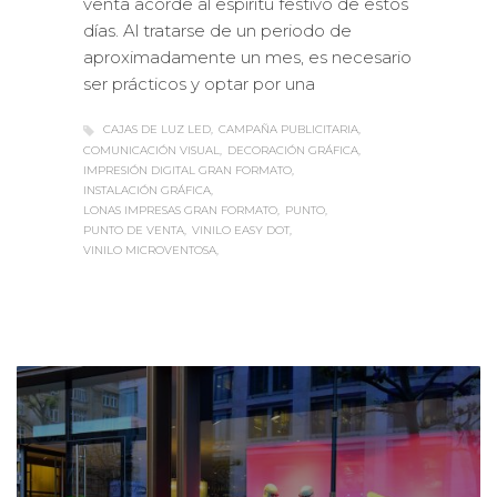
venta acorde al espíritu festivo de estos
días. Al tratarse de un periodo de
aproximadamente un mes, es necesario
ser prácticos y optar por una
CAJAS DE LUZ LED
CAMPAÑA PUBLICITARIA
COMUNICACIÓN VISUAL
DECORACIÓN GRÁFICA
IMPRESIÓN DIGITAL GRAN FORMATO
INSTALACIÓN GRÁFICA
LONAS IMPRESAS GRAN FORMATO
PUNTO
PUNTO DE VENTA
VINILO EASY DOT
VINILO MICROVENTOSA