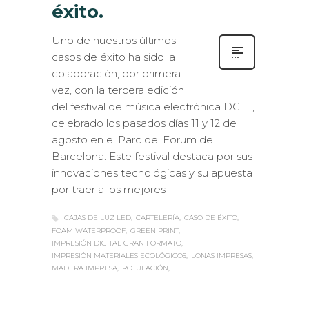
éxito.
Uno de nuestros últimos
casos de éxito ha sido la
colaboración, por primera
vez, con la tercera edición
del festival de música electrónica DGTL,
celebrado los pasados días 11 y 12 de
agosto en el Parc del Forum de
Barcelona. Este festival destaca por sus
innovaciones tecnológicas y su apuesta
por traer a los mejores
CAJAS DE LUZ LED
CARTELERÍA
CASO DE ÉXITO
FOAM WATERPROOF
GREEN PRINT
IMPRESIÓN DIGITAL GRAN FORMATO
IMPRESIÓN MATERIALES ECOLÓGICOS
LONAS IMPRESAS
MADERA IMPRESA
ROTULACIÓN
Sabaté