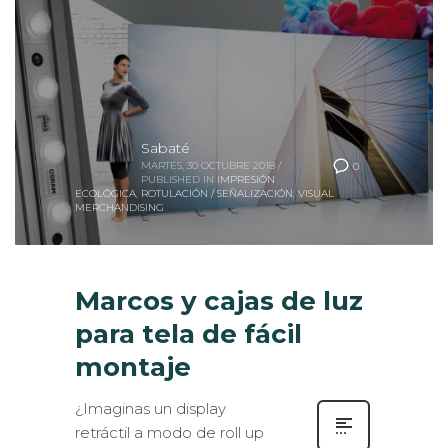
Sabaté
MARTES, 30 OCTUBRE 2018
/
0
PUBLISHED IN
IMPRESIÓN
ECOLÓGICA
,
ROTULACIÓN / SEÑALIZACIÓN
,
VISUAL
MERCHANDISING
Marcos y cajas de luz
para tela de fácil
montaje
¿Imaginas un display
retráctil a modo de roll up