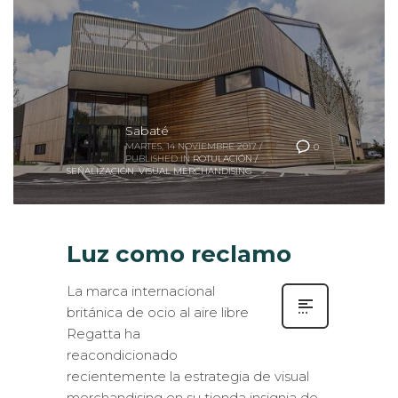
Sabaté
MARTES, 14 NOVIEMBRE 2017
/
0
PUBLISHED IN
ROTULACIÓN /
SEÑALIZACIÓN
,
VISUAL MERCHANDISING
Luz como reclamo
La marca internacional
británica de ocio al aire libre
Regatta ha
reacondicionado
recientemente la estrategia de visual
merchandising en su tienda insignia de