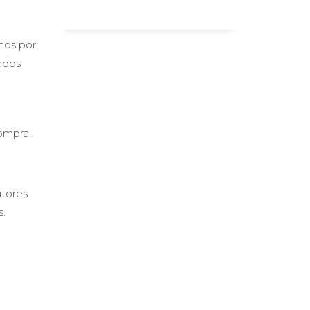
amos por
zados
ompra.
itores
s.