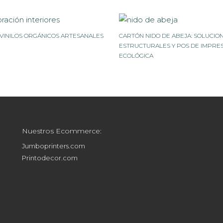
VINILOS ORGÁNICOS ARTESANALES
CARTÓN NIDO DE ABEJA: SOLUCIO
ESTRUCTURALES Y POS DE IMPRE
ECOLÓGICA
Nuestros Ecommerce:
Jumboprinters.com
Printodecor.com