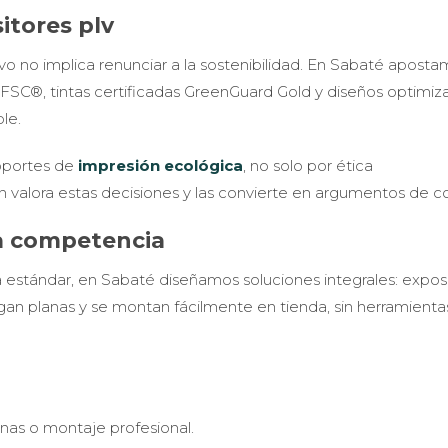
itores plv
vo no implica renunciar a la sostenibilidad. En Sabaté apost
s FSC®, tintas certificadas GreenGuard Gold y diseños optimi
le.
oportes de
impresión ecológica
, no solo por ética
n valora estas decisiones y las convierte en argumentos de c
la competencia
ía estándar, en Sabaté diseñamos soluciones integrales: expos
gan planas y se montan fácilmente en tienda, sin herramienta
rnas o montaje profesional.