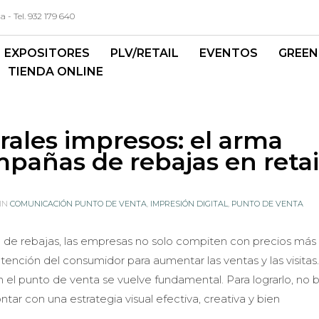
- Tel. 932 179 640
EXPOSITORES
PLV/RETAIL
EVENTOS
GREEN
TIENDA ONLINE
ales impresos: el arma
mpañas de rebajas en retai
IN
COMUNICACIÓN PUNTO DE VENTA
,
IMPRESIÓN DIGITAL
,
PUNTO DE VENTA
 de rebajas, las empresas no solo compiten con precios más 
atención del consumidor para aumentar las ventas y las visitas
n el punto de venta se vuelve fundamental. Para lograrlo, no 
ar con una estrategia visual efectiva, creativa y bien