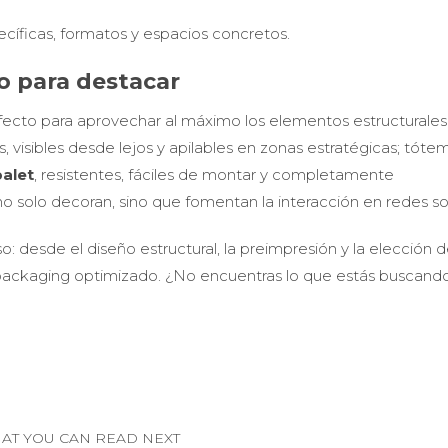
ficas, formatos y espacios concretos.
o para destacar
cto para aprovechar al máximo los elementos estructurales
 visibles desde lejos y apilables en zonas estratégicas; tóte
alet
, resistentes, fáciles de montar y completamente
no solo decoran, sino que fomentan la interacción en redes so
desde el diseño estructural, la preimpresión y la elección d
n packaging optimizado. ¿No encuentras lo que estás buscand
AT YOU CAN READ NEXT