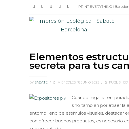
PRINT EVERYTHING | Barcelona 
Elementos estructur
secreta para tus ca
BY
SABATÉ
/
MIÉRCOLES, 18 JUNIO 2025
/
PUBLISHED 
Cuando llega la temporada
sino también por atraer la 
entorno lleno de estímulos visuales, destacar e
con ofrecer buenos productos; es necesario cont
implementada.