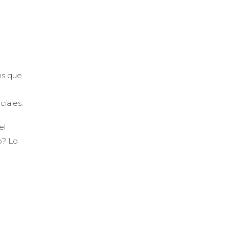
ms que
ciales.
el
o? Lo