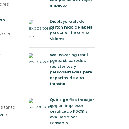
impacto
ios
Displays kraft de
cartón nido de abeja
para «La Ciutat que
 zona,
Volem»
Wallcovering textil
contract: paredes
resistentes y
personalizadas para
espacios de alto
tránsito
Qué significa trabajar
con un impresor
s tanto
certificado FSC® y
to
o
evaluado por
EcoVadis