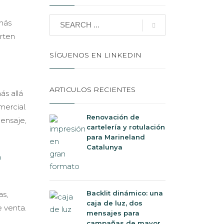
más
rten
SÍGUENOS EN LINKEDIN
ARTICULOS RECIENTES
s allá
ercial.
Renovación de
ensaje,
cartelería y rotulación
para Marineland
Catalunya
Backlit dinámico: una
as,
caja de luz, dos
e venta.
mensajes para
campañas de mayor