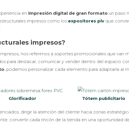
xperiencia en
impresión digital de gran formato
un paso 
 estructurales impresos como los
expositores plv
que convie
.
ucturales impresos?
mpresos, nos referimos a soportes promocionales que van má
os para destacar, comunicar y vender dentro del espacio com
to
, podemos personalizar cada elemento para adaptarla al m
Glorificador
Tótem publicitario
ciados, dirigir la atención del cliente hacia zonas estratégic
ante, convertir cada rincón de la tienda en una oportunidad d