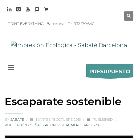
PRINT EVERYTHING | Barcelona - Tel. 932 179 640
PRESUPUESTO
Escaparate sostenible
BY
SABATÉ
/
MARTES, 18 OCTUBRE 2016
/
PUBLISHED IN
ROTULACIÓN / SEÑALIZACIÓN
,
VISUAL MERCHANDISING