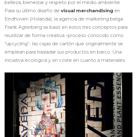
belleza, bienestar y respeto por el medio ambiente.
Para su último diseño de
visual merchandising
en
Eindhoven (Holanda), la agencia de marketing belga
Frank Agterberg se basó en estos tres conceptos para
reutilizar de forma creativa -proceso conocido como
“upcycling”- las cajas de cartón que originalmente se
emplean para trasladar sus productos en barco. Una
iniciativa ecológica y sin coste en cuanto a materiales.