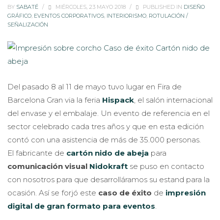
BY
SABATÉ
/
MIÉRCOLES, 23 MAYO 2018
/
PUBLISHED IN
DISEÑO
GRÁFICO
,
EVENTOS CORPORATIVOS
,
INTERIORISMO
,
ROTULACIÓN /
SEÑALIZACIÓN
Del pasado 8 al 11 de mayo tuvo lugar en Fira de
Barcelona Gran via la feria
Hispack
, el salón internacional
del envase y el embalaje. Un evento de referencia en el
sector celebrado cada tres años y que en esta edición
contó con una asistencia de más de 35.000 personas.
El fabricante de
cartón nido de abeja
para
comunicación visual
Nidokraft
se puso en contacto
con nosotros para que desarrolláramos su estand para la
ocasión. Así se forjó este
caso de éxito
de
impresión
digital de gran formato para eventos
.