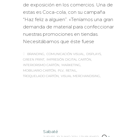
de exposición en los comercios. Una de
estas es Coca-cola, con su campaña
“Haz feliz a alguien”. «Teníamos una gran
demanda de material para confeccionar
nuestras promociones en tiendas.
Necesitábamos que éste fuese
BRANDING
COMUNICACIÓN VISUAL
DISPLAYS
GREEN PRINT
IMPRESIÓN DIGITAL CARTÓN
INTERIORISMO CARTÓN
MARKETING
MOBILIARIO CARTÓN
PLV
RETAIL
TROQUELADO CARTÓN
VISUAL MERCHANDISING
Sabaté
JUEVES, 19 JUNIO 2014
/
PUBLISHED