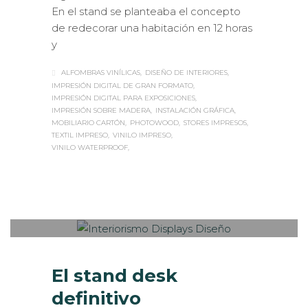
En el stand se planteaba el concepto
de redecorar una habitación en 12 horas
y
ALFOMBRAS VINÍLICAS
DISEÑO DE INTERIORES
IMPRESIÓN DIGITAL DE GRAN FORMATO
IMPRESIÓN DIGITAL PARA EXPOSICIONES
IMPRESIÓN SOBRE MADERA
INSTALACIÓN GRÁFICA
MOBILIARIO CARTÓN
PHOTOWOOD
STORES IMPRESOS
TEXTIL IMPRESO
VINILO IMPRESO
VINILO WATERPROOF
Sabaté
LUNES, 01 FEBRERO 2016
/
0
PUBLISHED IN
INTERIORISMO
,
LOGÍSTICA
El stand desk
definitivo