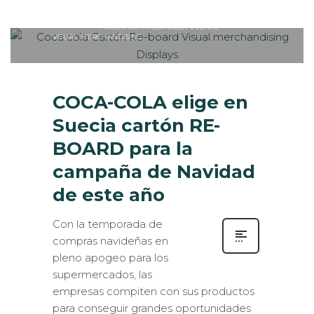
Sabaté
JUEVES, 18 DICIEMBRE 2014
/
0
PUBLISHED IN
ESTANDS / EVENTS
,
VISUAL MERCHANDISING
COCA-COLA elige en
Suecia cartón RE-
BOARD para la
campaña de Navidad
de este año
Con la temporada de
compras navideñas en
pleno apogeo para los
supermercados, las
empresas compiten con sus productos
para conseguir grandes oportunidades