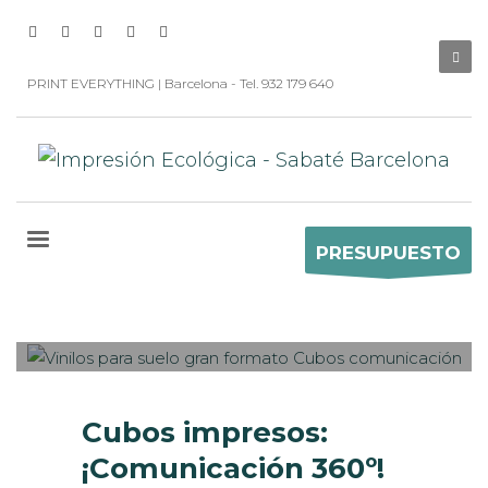
PRINT EVERYTHING | Barcelona - Tel. 932 179 640
PRESUPUESTO
Sabaté
MARTES, 27 NOVIEMBRE 2018
/
0
PUBLISHED IN
INTERIORISMO
,
MUSEOGRAFÍA
,
ROTULACIÓN / SEÑALIZACIÓN
,
VISUAL
MERCHANDISING
Cubos impresos:
¡Comunicación 360º!