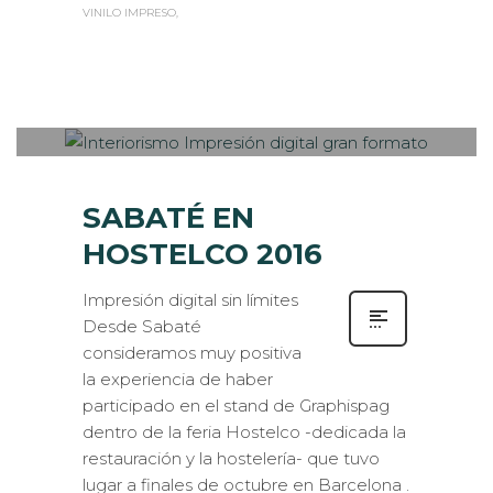
VINILO IMPRESO
Sabaté
MIÉRCOLES, 09 NOVIEMBRE 2016
/
0
PUBLISHED IN
EVENTOS
CORPORATIVOS
,
IMPRESIÓN ECOLÓGICA
,
INTERIORISMO
SABATÉ EN
HOSTELCO 2016
Impresión digital sin límites
Desde Sabaté
consideramos muy positiva
la experiencia de haber
participado en el stand de Graphispag
dentro de la feria Hostelco -dedicada la
restauración y la hostelería- que tuvo
lugar a finales de octubre en Barcelona .