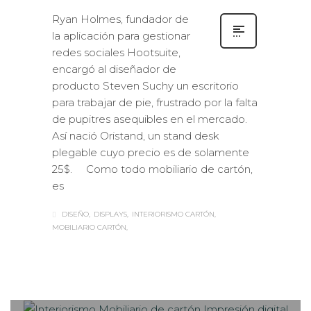
Ryan Holmes, fundador de
la aplicación para gestionar
redes sociales Hootsuite,
encargó al diseñador de
producto Steven Suchy un escritorio
para trabajar de pie, frustrado por la falta
de pupitres asequibles en el mercado.
Así nació Oristand, un stand desk
plegable cuyo precio es de solamente
25$. Como todo mobiliario de cartón,
es
DISEÑO
DISPLAYS
INTERIORISMO CARTÓN
MOBILIARIO CARTÓN
Sabaté
MARTES, 15 DICIEMBRE 2015
/
0
PUBLISHED IN
INTERIORISMO