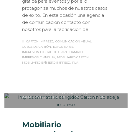
gráfica para eventos y por ello
protagoniza muchos de nuestros casos
de éxito. En esta ocasión una agencia
de comunicación contactó con
nosotros para la fabricación de
CARTÓN IMPRESO
COMUNICACIÓN VISUAL
CUBOS DE CARTÓN
EXPOSITORES
IMPRESIÓN DIGITAL DE GRAN FORMATO
IMPRESIÓN TINTAS UV
MOBILIARIO CARTÓN
MOBILIARIO EFÍMERO IMPRESO
PLV
Sabaté
MARTES, 06 NOVIEMBRE 2018
/
0
PUBLISHED IN
ESTANDS / EVENTS
,
IMPRESIÓN ECOLÓGICA
,
ROTULACIÓN / SEÑALIZACIÓN
Mobiliario