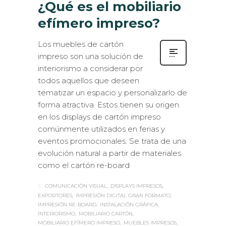
¿Qué es el mobiliario
efímero impreso?
Los muebles de cartón
impreso son una solución de
interiorismo a considerar por
todos aquellos que deseen
tematizar un espacio y personalizarlo de
forma atractiva. Estos tienen su origen
en los displays de cartón impreso
comúnmente utilizados en ferias y
eventos promocionales. Se trata de una
evolución natural a partir de materiales
como el cartón re-board
COMUNICACIÓN VISUAL
DISPLAYS IMPRESOS
EXPOSITORES
IMPRESIÓN DIGITAL GRAN FORMATO
IMPRESIÓN RE-BOARD
INSTALACIÓN GRÁFICA
INTERIORISMO
MOBILIARIO CARTÓN
MOBILIARIO EFÍMERO IMPRESO
MUEBLES IMPRESOS