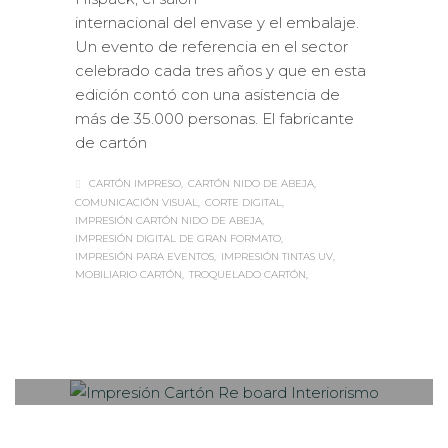
internacional del envase y el embalaje.
Un evento de referencia en el sector
celebrado cada tres años y que en esta
edición contó con una asistencia de
más de 35.000 personas. El fabricante
de cartón
CARTÓN IMPRESO
CARTÓN NIDO DE ABEJA
COMUNICACIÓN VISUAL
CORTE DIGITAL
IMPRESIÓN CARTÓN NIDO DE ABEJA
IMPRESIÓN DIGITAL DE GRAN FORMATO
IMPRESIÓN PARA EVENTOS
IMPRESIÓN TINTAS UV
MOBILIARIO CARTÓN
TROQUELADO CARTÓN
Sabaté
MARTES, 29 AGOSTO 2017
/
0
PUBLISHED IN
ESTANDS / EVENTS
,
EXPOSICIONES
,
IMPRESIÓN ECOLÓGICA
,
INTERIORISMO
,
ROTULACIÓN / SEÑALIZACIÓN