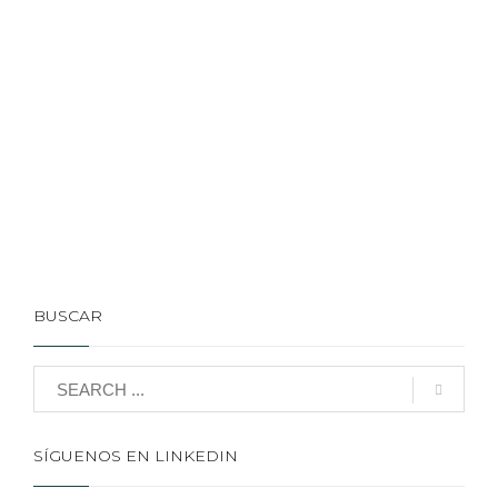
BUSCAR
SÍGUENOS EN LINKEDIN
ARTICULOS RECIENTES
Renovación de cartelería y rotulación para
Marineland Catalunya
Backlit dinámico: una caja de luz, dos mensajes
para campañas de mayor impacto
Displays kraft de cartón nido de abeja para «La