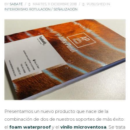
BY
SABATÉ
/
MARTES, 11 DICIEMBRE 2018
/
PUBLISHED IN
INTERIORISMO
,
ROTULACIÓN / SEÑALIZACIÓN
Presentamos un nuevo producto que nace de la
combinación de dos de nuestros soportes de más éxito:
el
foam waterproof
y el
vinilo microventosa
. Se trata