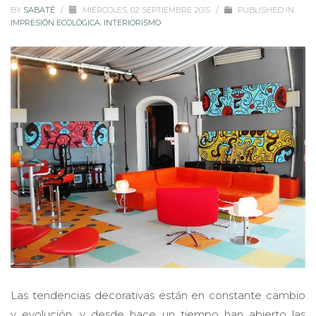
BY
SABATÉ
/
MIÉRCOLES, 02 SEPTIEMBRE 2015
/
PUBLISHED IN
IMPRESIÓN ECOLÓGICA
,
INTERIORISMO
Las tendencias decorativas están en constante cambio
y evolución, y desde hace un tiempo han abierto las