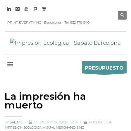
PRINT EVERYTHING | Barcelona - Tel. 932 179 640
PRESUPUESTO
La impresión ha
muerto
BY
SABATÉ
/
VIERNES, 17 OCTUBRE 2014
/
PUBLISHED IN
IMPRESIÓN ECOLÓGICA
,
VISUAL MERCHANDISING