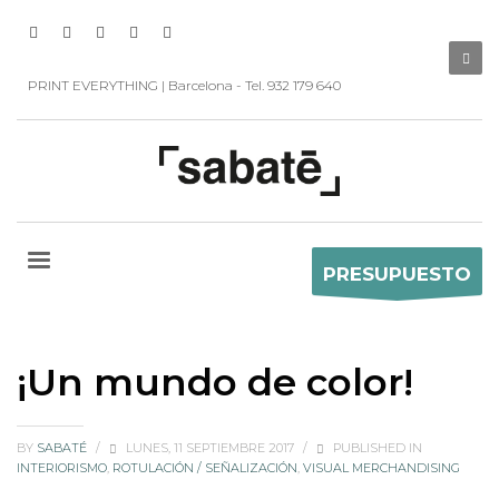
PRINT EVERYTHING | Barcelona - Tel. 932 179 640
PRESUPUESTO
¡Un mundo de color!
BY
SABATÉ
/
LUNES, 11 SEPTIEMBRE 2017
/
PUBLISHED IN
INTERIORISMO
,
ROTULACIÓN / SEÑALIZACIÓN
,
VISUAL MERCHANDISING