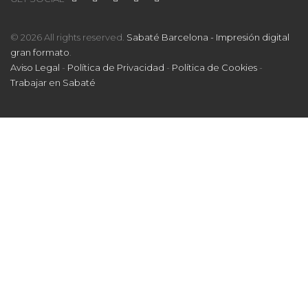
© 2026 All rights reserved.
Sabaté Barcelona - Impresión digital
gran formato
.
Aviso Legal
-
Política de Privacidad
-
Política de Cookies
-
Trabajar en Sabaté