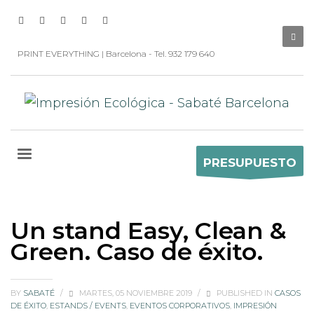
PRINT EVERYTHING | Barcelona - Tel. 932 179 640
PRESUPUESTO
Un stand Easy, Clean &
Green. Caso de éxito.
BY
SABATÉ
/
MARTES, 05 NOVIEMBRE 2019
/
PUBLISHED IN
CASOS
DE ÉXITO
,
ESTANDS / EVENTS
,
EVENTOS CORPORATIVOS
,
IMPRESIÓN