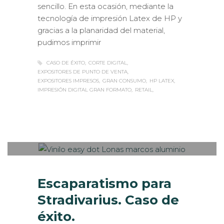
sencillo. En esta ocasión, mediante la
tecnología de impresión Latex de HP y
gracias a la planaridad del material,
pudimos imprimir
CASO DE ÉXITO
CORTE DIGITAL
EXPOSITORES DE PUNTO DE VENTA
EXPOSITORES IMPRESOS
GRAN CONSUMO
HP LATEX
IMPRESIÓN DIGITAL GRAN FORMATO
RETAIL
Sabaté
MIÉRCOLES, 14 MARZO 2018
/
0
PUBLISHED IN
CASOS DE ÉXITO
,
DISEÑO GRÁFICO
,
ROTULACIÓN / SEÑALIZACIÓN
,
VISUAL
MERCHANDISING
Escaparatismo para
Stradivarius. Caso de
éxito.