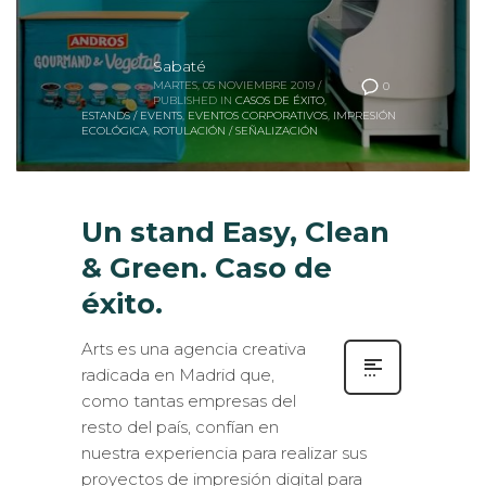
Sabaté
MARTES, 05 NOVIEMBRE 2019
/
0
PUBLISHED IN
CASOS DE ÉXITO
,
ESTANDS / EVENTS
,
EVENTOS CORPORATIVOS
,
IMPRESIÓN
ECOLÓGICA
,
ROTULACIÓN / SEÑALIZACIÓN
Un stand Easy, Clean
& Green. Caso de
éxito.
Arts es una agencia creativa
radicada en Madrid que,
como tantas empresas del
resto del país, confían en
nuestra experiencia para realizar sus
proyectos de impresión digital para