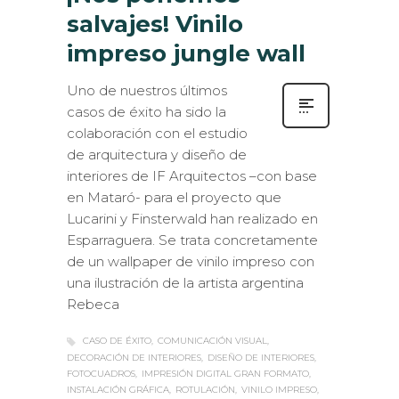
salvajes! Vinilo
impreso jungle wall
Uno de nuestros últimos
casos de éxito ha sido la
colaboración con el estudio
de arquitectura y diseño de
interiores de IF Arquitectos –con base
en Mataró- para el proyecto que
Lucarini y Finsterwald han realizado en
Esparraguera. Se trata concretamente
de un wallpaper de vinilo impreso con
una ilustración de la artista argentina
Rebeca
CASO DE ÉXITO
COMUNICACIÓN VISUAL
DECORACIÓN DE INTERIORES
DISEÑO DE INTERIORES
FOTOCUADROS
IMPRESIÓN DIGITAL GRAN FORMATO
INSTALACIÓN GRÁFICA
ROTULACIÓN
VINILO IMPRESO