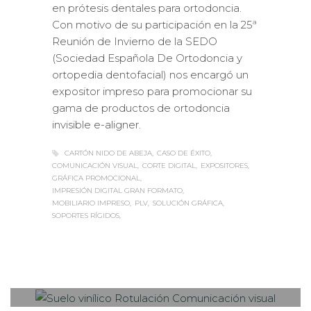
en prótesis dentales para ortodoncia.
Con motivo de su participación en la 25ª
Reunión de Invierno de la SEDO
(Sociedad Española De Ortodoncia y
ortopedia dentofacial) nos encargó un
expositor impreso para promocionar su
gama de productos de ortodoncia
invisible e-aligner.
CARTÓN NIDO DE ABEJA
CASO DE ÉXITO
COMUNICACIÓN VISUAL
CORTE DIGITAL
EXPOSITORES
GRÁFICA PROMOCIONAL
IMPRESIÓN DIGITAL GRAN FORMATO
MOBILIARIO IMPRESO
PLV
SOLUCIÓN GRÁFICA
SOPORTES RÍGIDOS
Sabaté
JUEVES, 30 NOVIEMBRE 2017
/
0
PUBLISHED IN
CASOS DE ÉXITO
,
EVENTOS CORPORATIVOS
,
MUSEOGRAFÍA
,
ROTULACIÓN /
SEÑALIZACIÓN