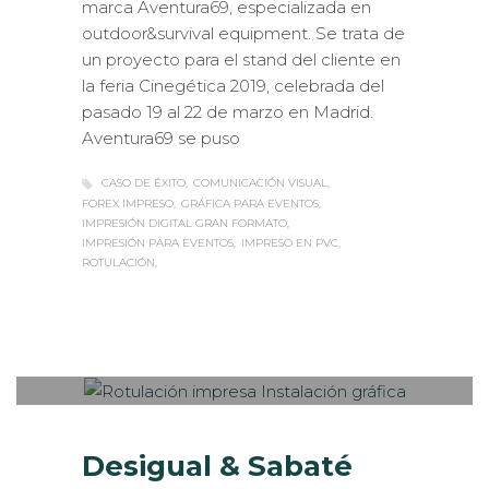
marca Aventura69, especializada en
outdoor&survival equipment. Se trata de
un proyecto para el stand del cliente en
la feria Cinegética 2019, celebrada del
pasado 19 al 22 de marzo en Madrid.
Aventura69 se puso
CASO DE ÉXITO
COMUNICACIÓN VISUAL
FOREX IMPRESO
GRÁFICA PARA EVENTOS
IMPRESIÓN DIGITAL GRAN FORMATO
IMPRESIÓN PARA EVENTOS
IMPRESO EN PVC
ROTULACIÓN
Sabaté
MARTES, 23 ABRIL 2019
/
PUBLISHED
0
IN
CASOS DE ÉXITO
,
EXTERIOR /
VEHÍCULOS
,
ROTULACIÓN / SEÑALIZACIÓN
,
VISUAL
MERCHANDISING
Desigual & Sabaté