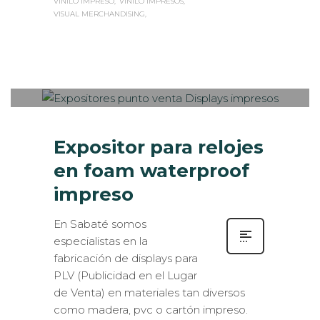
VINILO IMPRESO
VINILO IMPRESOS
VISUAL MERCHANDISING
Sabaté
MARTES, 26 MARZO 2019
/
0
PUBLISHED IN
CASOS DE ÉXITO
,
EXPOSITORES
,
ROTULACIÓN / SEÑALIZACIÓN
Expositor para relojes
en foam waterproof
impreso
En Sabaté somos
especialistas en la
fabricación de displays para
PLV (Publicidad en el Lugar
de Venta) en materiales tan diversos
como madera, pvc o cartón impreso.