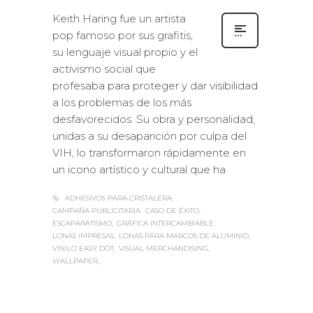
Keith Haring fue un artista
pop famoso por sus grafitis,
su lenguaje visual propio y el
activismo social que
profesaba para proteger y dar visibilidad
a los problemas de los más
desfavorecidos. Su obra y personalidad,
unidas a su desaparición por culpa del
VIH, lo transformaron rápidamente en
un icono artístico y cultural que ha
ADHESIVOS PARA CRISTALERA
CAMPAÑA PUBLICITARIA
CASO DE ÉXITO
ESCAPARATISMO
GRÁFICA INTERCAMBIABLE
LONAS IMPRESAS
LONAS PARA MARCOS DE ALUMINIO
VINILO EASY DOT
VISUAL MERCHANDISING
WALLPAPER
Sabaté
MARTES, 06 MARZO 2018
/
0
PUBLISHED IN
CASOS DE ÉXITO
,