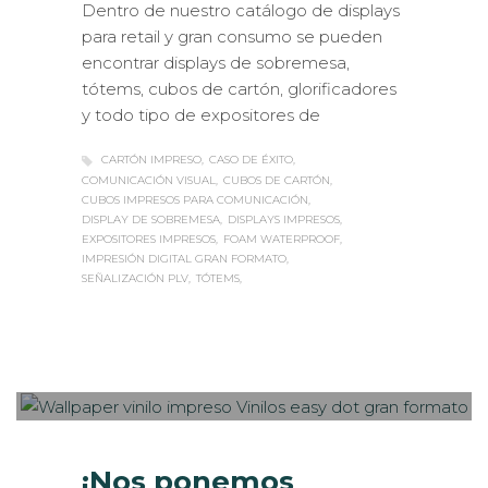
Dentro de nuestro catálogo de displays
para retail y gran consumo se pueden
encontrar displays de sobremesa,
tótems, cubos de cartón, glorificadores
y todo tipo de expositores de
CARTÓN IMPRESO
CASO DE ÉXITO
COMUNICACIÓN VISUAL
CUBOS DE CARTÓN
CUBOS IMPRESOS PARA COMUNICACIÓN
DISPLAY DE SOBREMESA
DISPLAYS IMPRESOS
EXPOSITORES IMPRESOS
FOAM WATERPROOF
IMPRESIÓN DIGITAL GRAN FORMATO
SEÑALIZACIÓN PLV
TÓTEMS
Sabaté
MARTES, 12 JUNIO 2018
/
PUBLISHED
0
IN
CASOS DE ÉXITO
,
ROTULACIÓN /
SEÑALIZACIÓN
¡Nos ponemos