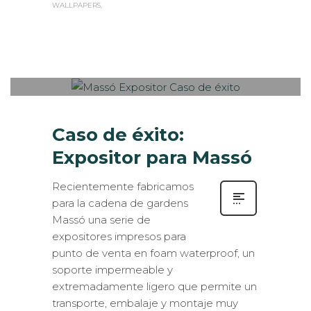
WALLPAPERS
Sabaté
MARTES, 01 MAYO 2018
/
PUBLISHED
0
IN
CASOS DE ÉXITO
,
EXPOSITORES
,
LOGÍSTICA
,
ROTULACIÓN / SEÑALIZACIÓN
Caso de éxito:
Expositor para Massó
Recientemente fabricamos
para la cadena de gardens
Massó una serie de
expositores impresos para
punto de venta en foam waterproof, un
soporte impermeable y
extremadamente ligero que permite un
transporte, embalaje y montaje muy