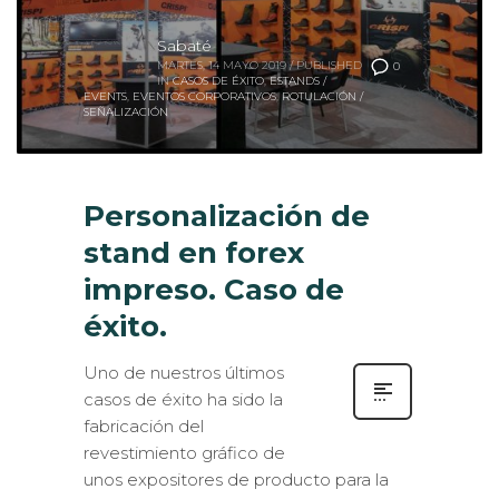
Sabaté
MARTES, 14 MAYO 2019
/
PUBLISHED
0
IN
CASOS DE ÉXITO
,
ESTANDS /
EVENTS
,
EVENTOS CORPORATIVOS
,
ROTULACIÓN /
SEÑALIZACIÓN
Personalización de
stand en forex
impreso. Caso de
éxito.
Uno de nuestros últimos
casos de éxito ha sido la
fabricación del
revestimiento gráfico de
unos expositores de producto para la