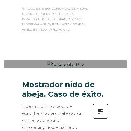
CASO DE ÉXITO
COMUNICACIÓN VISUAL
DISEÑO DE INTERIORES
HP LATEX
IMPRESIÓN DIGITAL DE GRAN FORMATO
IMPRESIÓN VINILO
INSTALACIÓN GRÁFICA
VINILO IMPRESO
WALLPAPERS
Sabaté
JUEVES, 07 DICIEMBRE 2017
/
0
PUBLISHED IN
CASOS DE ÉXITO
,
ESTANDS / EVENTS
,
EVENTOS CORPORATIVOS
,
EXPOSITORES
,
ROTULACIÓN / SEÑALIZACIÓN
Mostrador nido de
abeja. Caso de éxito.
Nuestro último caso de
éxito ha sido la colaboración
con el laboratorio
Ortoreding, especializado