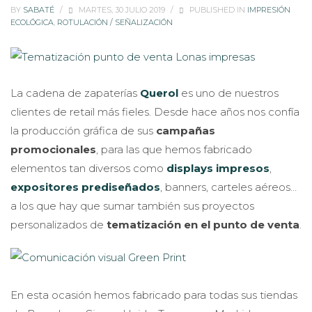
BY
SABATÉ
/
MARTES, 30 JULIO 2019
/
PUBLISHED IN
IMPRESIÓN
ECOLÓGICA
,
ROTULACIÓN / SEÑALIZACIÓN
La cadena de zapaterías
Querol
es uno de nuestros
clientes de retail más fieles. Desde hace años nos confía
la producción gráfica de sus
campañas
promocionales
, para las que hemos fabricado
elementos tan diversos como
displays impreso
s
,
expositores prediseñados
, banners, carteles aéreos…
a los que hay que sumar también sus proyectos
personalizados de
tematización en el punto de venta
.
En esta ocasión hemos fabricado para todas sus tiendas