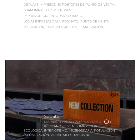
DISPLAYS IMPRESOS
EXPOSITORES DE PUNTO DE VENTA
FOAM IMPRESO
GREEN PRINT
IMPRESIÓN DIGITAL GRAN FORMATO
LONAS IMPRESAS GRAN FORMATO
PUNTO DE VENTA
ROTULACIÓN
SOPORTES RÍGIDOS
TEMATIZACIÓN
Sabaté
MARTES, 11 JUNIO 2019
/
PUBLISHED
0
IN
ESTANDS / EVENTS
,
IMPRESIÓN
ECOLÓGICA
,
INTERIORISMO
,
MUSEOGRAFÍA
,
ROTULACIÓN
/ SEÑALIZACIÓN
,
VISUAL MERCHANDISING