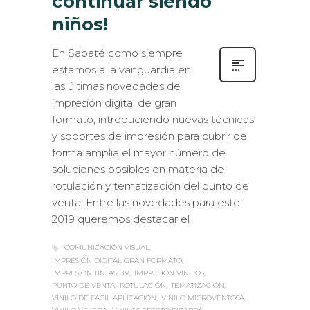
continuar siendo
niños!
En Sabaté como siempre
estamos a la vanguardia en
las últimas novedades de
impresión digital de gran
formato, introduciendo nuevas técnicas
y soportes de impresión para cubrir de
forma amplia el mayor número de
soluciones posibles en materia de
rotulación y tematización del punto de
venta. Entre las novedades para este
2019 queremos destacar el
COMUNICACIÓN VISUAL
IMPRESIÓN DIGITAL GRAN FORMATO
IMPRESIÓN TINTAS UV
IMPRESIÓN VINILOS
PUNTO DE VENTA
ROTULACIÓN
TEMATIZACIÓN
VINILO DE FÁCIL APLICACIÓN
VINILO MICROVENTOSA