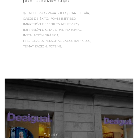
promocionales cuyo
ADHESIVOS PARA SUELO
CARTELERÍA
CASOS DE ÉXITO
FOAM IMPRESO
IMPRESIÓN DE VINILOS ADHESIVOS
IMPRESIÓN DIGITAL GRAN FORMATO
INSTALACIÓN GRÁFICA
PHOTOCALLS PERSONALIZADOS IMPRESOS
TEMATIZACIÓN
TÓTEMS
Sabaté