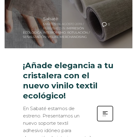
Sabaté
MARTES, 06 AGOSTO 2019
/
0
PUBLISHED IN
IMPRESIÓN
ECOLÓGICA
,
INTERIORISMO
,
ROTULACIÓN /
SEÑALIZACIÓN
,
VISUAL MERCHANDISING
¡Añade elegancia a tu
cristalera con el
nuevo vinilo textil
ecológico!
En Sabaté estamos de
estreno. Presentamos un
nuevo soporte textil
adhesivo idóneo para