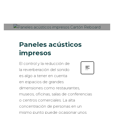
Sabaté
MARTES, 24 OCTUBRE 2017
/
0
PUBLISHED IN
IMPRESIÓN
ECOLÓGICA
,
INTERIORISMO
,
ROTULACIÓN / SEÑALIZACIÓN
Paneles acústicos
impresos
El control y la reducción de
la reverberación del sonido
es algo a tener en cuenta
en espacios de grandes
dimensiones como restaurantes,
museos, oficinas, salas de conferencias
o centros comerciales. La alta
concentración de personas en un
mismo punto puede ocasionar unos