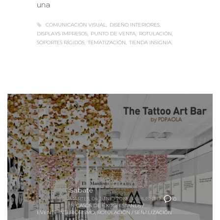
una
COMUNICACIÓN VISUAL
DISEÑO INTERIORES
DISPLAYS IMPRESOS
PUNTO DE VENTA
ROTULACIÓN
SOPORTES RÍGIDOS
TEMATIZACIÓN
TIENDA INSIGNIA
Sabaté
MARTES, 04 JUNIO 2019
/
PUBLISHED
0
IN
CASOS DE ÉXITO
,
ESTANDS /
EVENTS
,
INTERIORISMO
,
ROTULACIÓN / SEÑALIZACIÓN