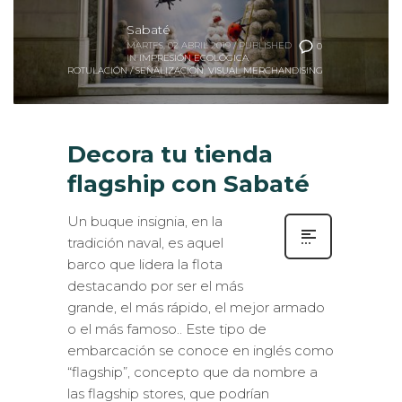
Sabaté
MARTES, 02 ABRIL 2019
/
PUBLISHED
0
IN
IMPRESIÓN ECOLÓGICA
,
ROTULACIÓN / SEÑALIZACIÓN
,
VISUAL MERCHANDISING
Decora tu tienda
flagship con Sabaté
Un buque insignia, en la
tradición naval, es aquel
barco que lidera la flota
destacando por ser el más
grande, el más rápido, el mejor armado
o el más famoso.. Este tipo de
embarcación se conoce en inglés como
“flagship”, concepto que da nombre a
las flagship stores, que podrían