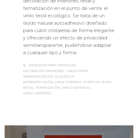
decoración de interiores, retail y
tematización en el punto de venta: el
vinilo textil ecológico. Se trata de un
tejido natural autoadhesivo diseñado
para cubrir cristaleras de forma elegante
y ofreciendo un efecto de privacidad
semitransparente, pudiéndose adaptar
a cualquier tipo y forma
ADHESIVOS PARA CRISTALERA
DECORACIÓN INTERIORES
GREEN PRINT
IMPRESIÓN DIGITAL ECOLÓGICA
IMPRESIÓN DIGITAL GRAN FORMATO
PUNTO DE VENTA
RETAIL
TEMATIZACIÓN
VINILO ADHESIVO
VINILO IMPRESOS