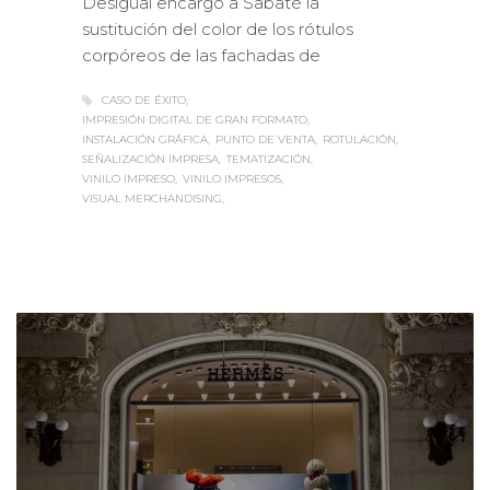
Desigual encargó a Sabaté la
sustitución del color de los rótulos
corpóreos de las fachadas de
CASO DE ÉXITO
IMPRESIÓN DIGITAL DE GRAN FORMATO
INSTALACIÓN GRÁFICA
PUNTO DE VENTA
ROTULACIÓN
SEÑALIZACIÓN IMPRESA
TEMATIZACIÓN
VINILO IMPRESO
VINILO IMPRESOS
VISUAL MERCHANDISING