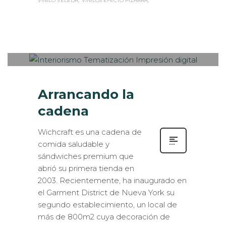
VINILO VELEDA
VINILOS EFECTO PIZARRA
Sabaté
LUNES, 30 OCTUBRE 2017
/
0
PUBLISHED IN
INTERIORISMO
,
ROTULACIÓN / SEÑALIZACIÓN
Arrancando la
cadena
Wichcraft es una cadena de
comida saludable y
sándwiches premium que
abrió su primera tienda en
2003. Recientemente, ha inaugurado en
el Garment District de Nueva York su
segundo establecimiento, un local de
más de 800m2 cuya decoración de