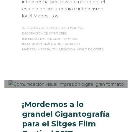
interiores ha sido llevada a cabo por el
estudio de arquitectura e interiorismo
local Mapos. Los
ADHESIVOS PARA SUELO
BRANDING
DECORACIÓN DE INTERIORES
IMPRESIÓN DIGITAL GRAN FORMATO
INSTALACIÓN GRÁFICA
INTERIORISMO
MADERA IMPRESA
TEMATIZACIÓN
VINILO DE CORTE
Sabaté
JUEVES, 26 OCTUBRE 2017
/
0
PUBLISHED IN
EVENTOS
CORPORATIVOS
,
IMPRESIÓN ECOLÓGICA
,
ROTULACIÓN /
SEÑALIZACIÓN
¡Mordemos a lo
grande! Gigantografía
para el Sitges Film