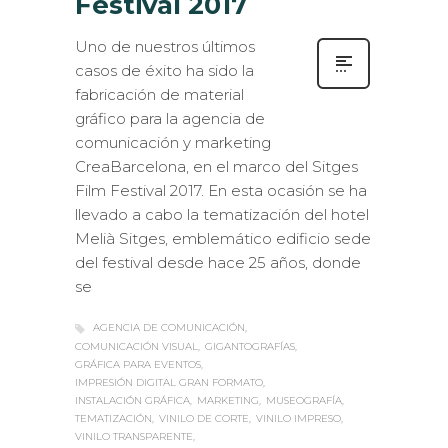
Festival 2017
Uno de nuestros últimos
casos de éxito ha sido la
fabricación de material
gráfico para la agencia de
comunicación y marketing
CreaBarcelona, en el marco del Sitges
Film Festival 2017. En esta ocasión se ha
llevado a cabo la tematización del hotel
Melià Sitges, emblemático edificio sede
del festival desde hace 25 años, donde
se
AGENCIA DE COMUNICACIÓN
COMUNICACIÓN VISUAL
GIGANTOGRAFÍAS
GRÁFICA PARA EVENTOS
IMPRESIÓN DIGITAL GRAN FORMATO
INSTALACIÓN GRÁFICA
MARKETING
MUSEOGRAFÍA
TEMATIZACIÓN
VINILO DE CORTE
VINILO IMPRESO
VINILO TRANSPARENTE