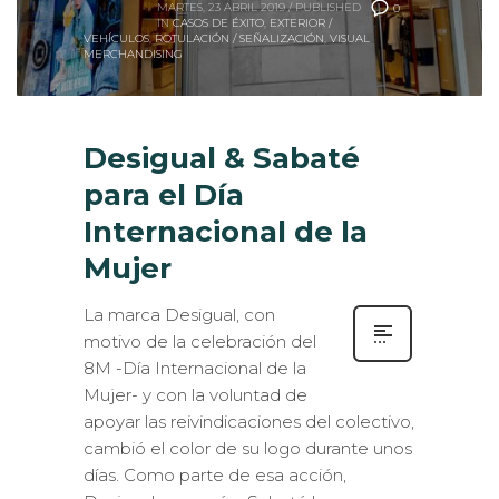
MARTES, 23 ABRIL 2019
/
PUBLISHED
0
IN
CASOS DE ÉXITO
,
EXTERIOR /
VEHÍCULOS
,
ROTULACIÓN / SEÑALIZACIÓN
,
VISUAL
MERCHANDISING
Desigual & Sabaté
para el Día
Internacional de la
Mujer
La marca Desigual, con
motivo de la celebración del
8M -Día Internacional de la
Mujer- y con la voluntad de
apoyar las reivindicaciones del colectivo,
cambió el color de su logo durante unos
días. Como parte de esa acción,