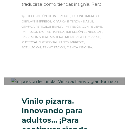
traducirse como tiendas insignia. Pero
DECORACIÓN DE INTERIORES
DIBOND IMPRESO
DISPLAYS IMPRESOS
GRÁFICA INTERCAMBIABLE
GRÁFICA RETROILUMINADA
IMPRESIÓN CON RELIEVE
IMPRESIÓN DIGITAL HÁPTICA
IMPRESIÓN LENTICULAR
IMPRESIÓN SOBRE MADERA
METACRILATO IMPRESO
PHOTOCALLS PERSONALIZADOS IMPRESOS
ROTULACIÓN
TEMATIZACIÓN
TIENDA INSIGNIA
Sabaté
MARTES, 19 FEBRERO 2019
/
0
PUBLISHED IN
INTERIORISMO
,
ROTULACIÓN / SEÑALIZACIÓN
,
VISUAL MERCHANDISING
Vinilo pizarra.
Innovando para
adultos… ¡Para