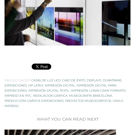
TAGGED UNDER:
CAJAS DE LUZ LED
,
CASO DE ÉXITO
,
DISPLAYS
,
DURATRANS
,
EXPOSICIONES
,
HP LATEX
,
IMPRESIÓN DIGITAL
,
IMPRESIÓN DIGITAL PARA
EXPOSICIONES
,
IMPRESIÓN DIGITAL TEXTIL
,
IMPRESIÓN LONAS GRAN FORMATO
,
IMPRESO EN PVC
,
INSTALACIÓN GRÁFICA
,
MUSEOGRAFÍA BARCELONA
,
PRODUCCIÓN GRÁFICA EXPOSICIONES
,
PROYECTOS MUSEOGRÁFICOS
,
VINILO
IMPRESO
WHAT YOU CAN READ NEXT