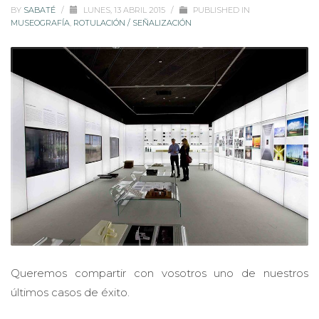
BY
SABATÉ
/
LUNES, 13 ABRIL 2015
/
PUBLISHED IN
MUSEOGRAFÍA
,
ROTULACIÓN / SEÑALIZACIÓN
Queremos compartir con vosotros uno de nuestros
últimos casos de éxito.
Del 26 de marzo al 13 de septiembre, en la Sala 3 del