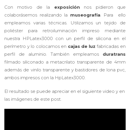
Con motivo de la
exposición
nos pidieron que
colaborásemos realizando la
museografía
. Para ello
empleamos varias técnicas. Utilizamos un tejido de
poliéster para retroiluminación impreso mediante
nuestra HPLatex3000 con un perfil de silicona en el
perímetro y lo colocamos en
cajas de luz
fabricadas en
perfil de aluminio. También empleamos
duratrans
filmado siliconado a metacrilato transparente de 4mm
además de vinilo transparente y bastidores de lona pvc,
ambos impresos con la HpLatex3000.
El resultado se puede apreciar en el siguiente video y en
las imágenes de este post.