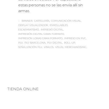
servicios ofrecidos. Por supuesto, a
estas personas no se las envía allí sin
armas.
BANNER
CARTELERÍA
COMUNICACIÓN VISUAL
DISPLAY VISUALIZADOR
ENROLLABLES
ESCAPARATISMO
IMPRESIÓ DIGITAL
IMPRESIÓN DIGITAL GRAN FORMATO
IMPRESIÓN LONAS GRAN FORMATO
IMPRESO EN PVC
PLV
PLV BARCELONA
PLV DIGITAL
ROLL-UP
SEÑALIZACIÓN PLV
VINILOS
VISUAL MERCHANDISING
TIENDA ONLINE