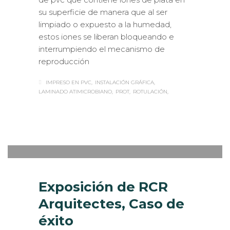
su superficie de manera que al ser
limpiado o expuesto a la humedad,
estos iones se liberan bloqueando e
interrumpiendo el mecanismo de
reproducción
IMPRESO EN PVC
INSTALACIÓN GRÁFICA
LAMINADO ATIMICROBIANO
PROT
ROTULACIÓN
Sabaté
LUNES, 13 ABRIL 2015
/
PUBLISHED
0
IN
MUSEOGRAFÍA
,
ROTULACIÓN /
SEÑALIZACIÓN
Exposición de RCR
Arquitectes, Caso de