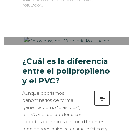
IMPRESIÓN PARA EVENTOS
IMPRESO EN PVC
ROTULACIÓN
Sabaté
MARTES, 13 MARZO 2018
/
0
PUBLISHED IN
ROTULACIÓN /
SEÑALIZACIÓN
¿Cuál es la diferencia
entre el polipropileno
y el PVC?
Aunque podríamos
denominarlos de forma
genérica como “plásticos”,
el PVC y el polipopileno son
soportes de impresión con diferentes
propiedades químicas, características y