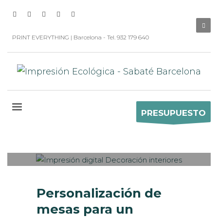
PRINT EVERYTHING | Barcelona - Tel. 932 179 640
PRESUPUESTO
Sabaté
MARTES, 10 MARZO 2020
/
0
PUBLISHED IN
CASOS DE ÉXITO
,
INTERIORISMO
Personalización de
mesas para un