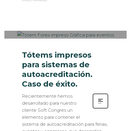
VINILO IMPRESO
Sabaté
MARTES, 23 JULIO 2019
/
PUBLISHED
0
IN
CASOS DE ÉXITO
,
ESTANDS /
EVENTS
,
EVENTOS CORPORATIVOS
,
EXPOSITORES
,
IMPRESIÓN ECOLÓGICA
Tótems impresos
para sistemas de
autoacreditación.
Caso de éxito.
Recientemente hemos
desarrollado para nuestro
cliente Soft Congres un
elemento para contener el
sistema de autoacreditación para ferias,