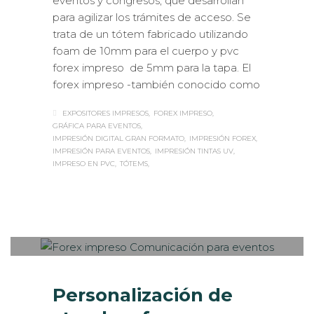
eventos y congresos, que desarrollan
para agilizar los trámites de acceso. Se
trata de un tótem fabricado utilizando
foam de 10mm para el cuerpo y pvc
forex impreso de 5mm para la tapa. El
forex impreso -también conocido como
EXPOSITORES IMPRESOS
FOREX IMPRESO
GRÁFICA PARA EVENTOS
IMPRESIÓN DIGITAL GRAN FORMATO
IMPRESIÓN FOREX
IMPRESIÓN PARA EVENTOS
IMPRESIÓN TINTAS UV
IMPRESO EN PVC
TÓTEMS
Sabaté
MARTES, 14 MAYO 2019
/
PUBLISHED
0
IN
CASOS DE ÉXITO
,
ESTANDS /
EVENTS
,
EVENTOS CORPORATIVOS
,
ROTULACIÓN /
SEÑALIZACIÓN
Personalización de