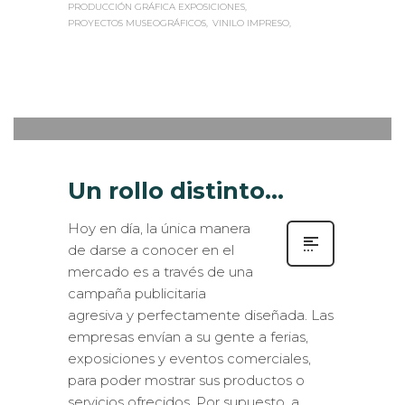
INSTALACIÓN GRÁFICA
MUSEOGRAFÍA BARCELONA
PRODUCCIÓN GRÁFICA EXPOSICIONES
PROYECTOS MUSEOGRÁFICOS
VINILO IMPRESO
Sabaté
JUEVES, 30 OCTUBRE 2014
/
0
PUBLISHED IN
ESTANDS / EVENTS
,
EXTERIOR / VEHÍCULOS
,
ROTULACIÓN / SEÑALIZACIÓN
,
VISUAL MERCHANDISING
Un rollo distinto…
Hoy en día, la única manera
de darse a conocer en el
mercado es a través de una
campaña publicitaria
agresiva y perfectamente diseñada. Las
empresas envían a su gente a ferias,
exposiciones y eventos comerciales,
para poder mostrar sus productos o