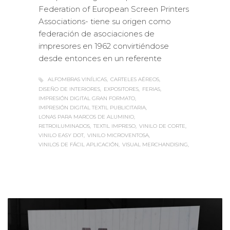
Federation of European Screen Printers
Associations- tiene su origen como
federación de asociaciones de
impresores en 1962 convirtiéndose
desde entonces en un referente
ALFOMBRAS VINÍLICAS
CARTELES AÉREOS
DISEÑO DE INTERIORES
EXPOSITORES
FERIAS
IMPRESIÓN DIGITAL GRAN FORMATO
IMPRESIÓN DIGITAL TEXTIL PUBLICITARIA
LONAS PARA MARCOS DE ALUMINIO
RETROILUMINADOS
TEXTIL IMPRESO
VINILO DE CORTE
VINILO EASY DOT
VINILO MICROVENTOSA
VINILOS DE FÁCIL APLICACIÓN
VISUAL MERCHANDISING