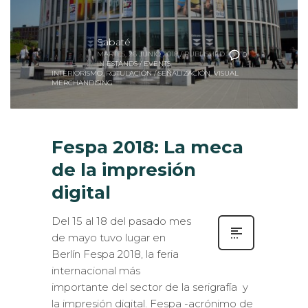
Sabaté
MARTES, 26 JUNIO 2018
/
PUBLISHED
0
IN
ESTANDS / EVENTS
,
INTERIORISMO
,
ROTULACIÓN / SEÑALIZACIÓN
,
VISUAL
MERCHANDISING
Fespa 2018: La meca
de la impresión
digital
Del 15 al 18 del pasado mes
de mayo tuvo lugar en
Berlín Fespa 2018, la feria
internacional más
importante del sector de la serigrafía y
la impresión digital. Fespa -acrónimo de