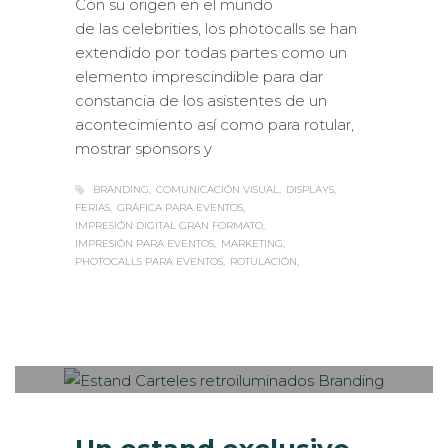
Con su origen en el mundo
de las celebrities, los photocalls se han
extendido por todas partes como un
elemento imprescindible para dar
constancia de los asistentes de un
acontecimiento así como para rotular,
mostrar sponsors y
BRANDING
COMUNICACIÓN VISUAL
DISPLAYS
FERIAS
GRÁFICA PARA EVENTOS
IMPRESIÓN DIGITAL GRAN FORMATO
IMPRESIÓN PARA EVENTOS
MARKETING
PHOTOCALLS PARA EVENTOS
ROTULACIÓN
Sabaté
LUNES, 03 JULIO 2017
/
PUBLISHED
0
IN
ESTANDS / EVENTS
,
INTERIORISMO
,
ROTULACIÓN / SEÑALIZACIÓN