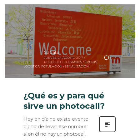
Sabaté
JUEVES, 24 AGOSTO 2017
/
0
PUBLISHED IN
ESTANDS / EVENTS
,
LOGÍSTICA
,
ROTULACIÓN / SEÑALIZACIÓN
¿Qué es y para qué
sirve un photocall?
Hoy en día no existe evento
digno de llevar ese nombre
si en él no hay un photocall.