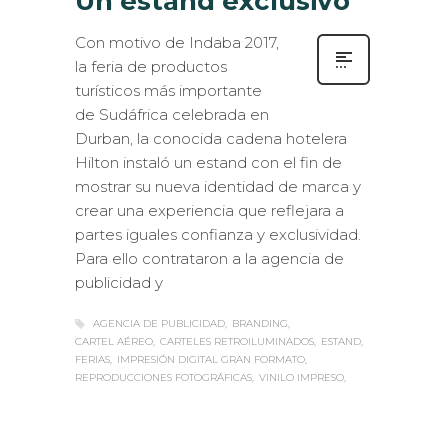
Un estand exclusivo
Con motivo de Indaba 2017,
la feria de productos
turísticos más importante
de Sudáfrica celebrada en
Durban, la conocida cadena hotelera
Hilton instaló un estand con el fin de
mostrar su nueva identidad de marca y
crear una experiencia que reflejara a
partes iguales confianza y exclusividad.
Para ello contrataron a la agencia de
publicidad y
AGENCIA DE PUBLICIDAD
BRANDING
CARTEL AÉREO
CARTELES RETROILUMINADOS
ESTAND
FERIAS
IMPRESIÓN DIGITAL GRAN FORMATO
REPRODUCCIONES FOTOGRÁFICAS
VINILO IMPRESO