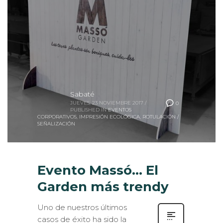
Sabaté
JUEVES, 23 NOVIEMBRE 2017
/
0
PUBLISHED IN
EVENTOS
CORPORATIVOS
,
IMPRESIÓN ECOLÓGICA
,
ROTULACIÓN /
SEÑALIZACIÓN
Evento Massó… El
Garden más trendy
Uno de nuestros últimos
casos de éxito ha sido la