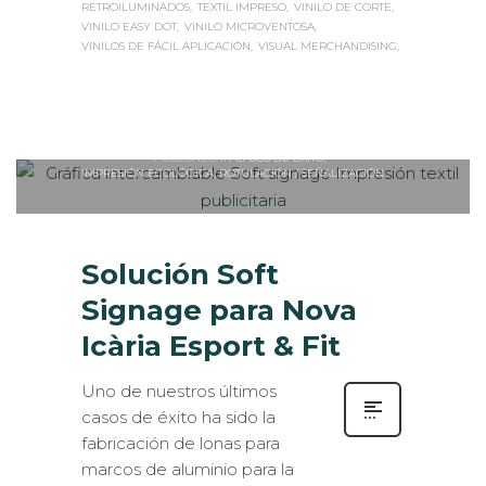
RETROILUMINADOS
TEXTIL IMPRESO
VINILO DE CORTE
VINILO EASY DOT
VINILO MICROVENTOSA
VINILOS DE FÁCIL APLICACIÓN
VISUAL MERCHANDISING
Sabaté
JUEVES, 12 OCTUBRE 2017
/
0
PUBLISHED IN
CASOS DE ÉXITO
,
IMPRESIÓN ECOLÓGICA
,
ROTULACIÓN / SEÑALIZACIÓN
Solución Soft
Signage para Nova
Icària Esport & Fit
Uno de nuestros últimos
casos de éxito ha sido la
fabricación de lonas para
marcos de aluminio para la