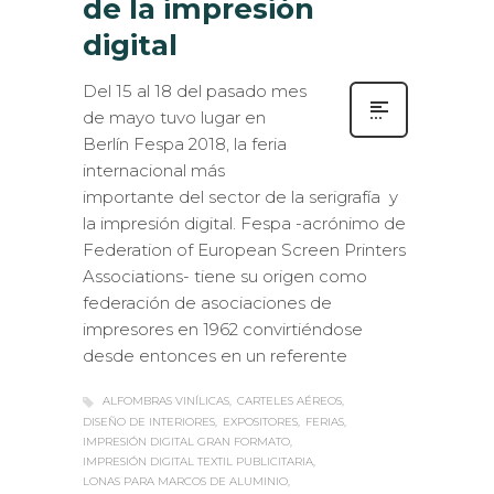
de la impresión
digital
Del 15 al 18 del pasado mes
de mayo tuvo lugar en
Berlín Fespa 2018, la feria
internacional más
importante del sector de la serigrafía y
la impresión digital. Fespa -acrónimo de
Federation of European Screen Printers
Associations- tiene su origen como
federación de asociaciones de
impresores en 1962 convirtiéndose
desde entonces en un referente
ALFOMBRAS VINÍLICAS
CARTELES AÉREOS
DISEÑO DE INTERIORES
EXPOSITORES
FERIAS
IMPRESIÓN DIGITAL GRAN FORMATO
IMPRESIÓN DIGITAL TEXTIL PUBLICITARIA
LONAS PARA MARCOS DE ALUMINIO