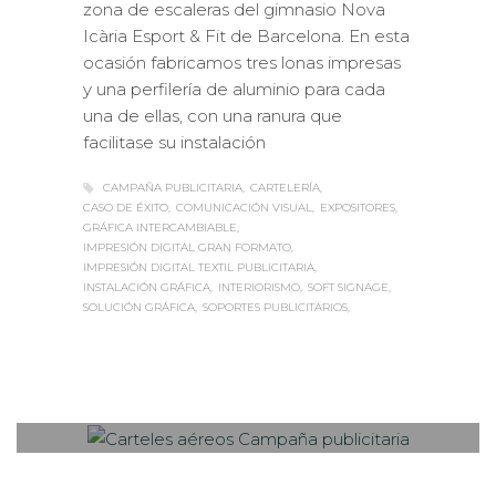
zona de escaleras del gimnasio Nova
Icària Esport & Fit de Barcelona. En esta
ocasión fabricamos tres lonas impresas
y una perfilería de aluminio para cada
una de ellas, con una ranura que
facilitase su instalación
CAMPAÑA PUBLICITARIA
CARTELERÍA
CASO DE ÉXITO
COMUNICACIÓN VISUAL
EXPOSITORES
GRÁFICA INTERCAMBIABLE
IMPRESIÓN DIGITAL GRAN FORMATO
IMPRESIÓN DIGITAL TEXTIL PUBLICITARIA
INSTALACIÓN GRÁFICA
INTERIORISMO
SOFT SIGNAGE
SOLUCIÓN GRÁFICA
SOPORTES PUBLICITARIOS
Sabaté
MARTES, 19 SEPTIEMBRE 2017
/
0
PUBLISHED IN
ROTULACIÓN /
SEÑALIZACIÓN
,
VISUAL MERCHANDISING