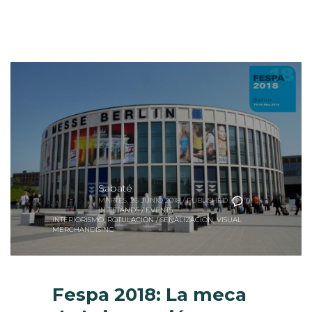
Sabaté
MARTES, 26 JUNIO 2018
/
PUBLISHED
0
IN
ESTANDS / EVENTS
,
INTERIORISMO
,
ROTULACIÓN / SEÑALIZACIÓN
,
VISUAL
MERCHANDISING
Fespa 2018: La meca