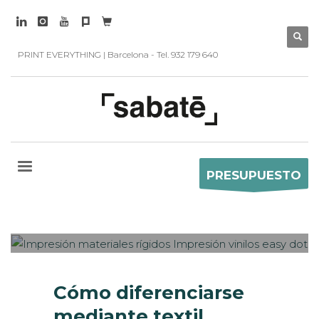
PRINT EVERYTHING | Barcelona - Tel. 932 179 640
PRESUPUESTO
Sabaté
MARTES, 09 OCTUBRE 2018
/
0
PUBLISHED IN
CASOS DE ÉXITO
,
IMPRESIÓN ECOLÓGICA
,
ROTULACIÓN / SEÑALIZACIÓN
Cómo diferenciarse
mediante textil