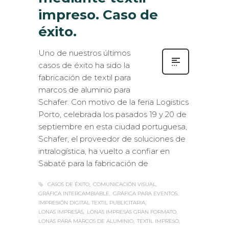
impreso. Caso de
éxito.
Uno de nuestros últimos
casos de éxito ha sido la
fabricación de textil para
marcos de aluminio para
Schafer. Con motivo de la feria Logistics
Porto, celebrada los pasados 19 y 20 de
septiembre en esta ciudad portuguesa,
Schafer, el proveedor de soluciones de
intralogística, ha vuelto a confiar en
Sabaté para la fabricación de
CASOS DE ÉXITO
COMUNICACIÓN VISUAL
GRÁFICA INTERCAMBIABLE
GRÁFICA PARA EVENTOS
IMPRESIÓN DIGITAL TEXTIL PUBLICITARIA
LONAS IMPRESAS
LONAS IMPRESAS GRAN FORMATO
LONAS PARA MARCOS DE ALUMINIO
TEXTIL IMPRESO