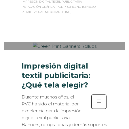
IMPRESIÓN DIGITAL TEXTIL PUBLICITARIA
INSTALACIÓN GRÁFICA
POLIPROPILENO IMPRESO
RETAIL
VISUAL MERCHANDISING
Sabaté
MARTES, 25 ABRIL 2017
/
PUBLISHED
0
IN
IMPRESIÓN ECOLÓGICA
,
ROTULACIÓN / SEÑALIZACIÓN
Impresión digital
textil publicitaria:
¿Qué tela elegir?
Durante muchos años, el
PVC ha sido el material por
excelencia para la impresión
digital textil publicitaria.
Banners, rollups, lonas y demás soportes