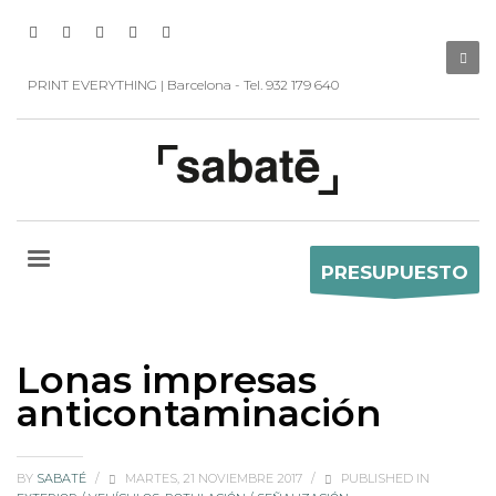
PRINT EVERYTHING | Barcelona - Tel. 932 179 640
PRESUPUESTO
Lonas impresas
anticontaminación
BY
SABATÉ
/
MARTES, 21 NOVIEMBRE 2017
/
PUBLISHED IN