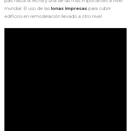
país hasta la fecha y una de las más importantes a nivel
mundial. El uso de las
lonas impresas
para cubrir
edificios en remodelación llevado a otro nivel.