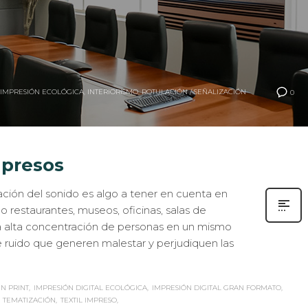
IMPRESIÓN ECOLÓGICA
,
INTERIORISMO
,
ROTULACIÓN / SEÑALIZACIÓN
0
mpresos
ración del sonido es algo a tener en cuenta en
restaurantes, museos, oficinas, salas de
a alta concentración de personas en un mismo
 ruido que generen malestar y perjudiquen las
N PRINT
IMPRESIÓN DIGITAL ECOLÓGICA
IMPRESIÓN DIGITAL GRAN FORMATO
TEMATIZACIÓN
TEXTIL IMPRESO