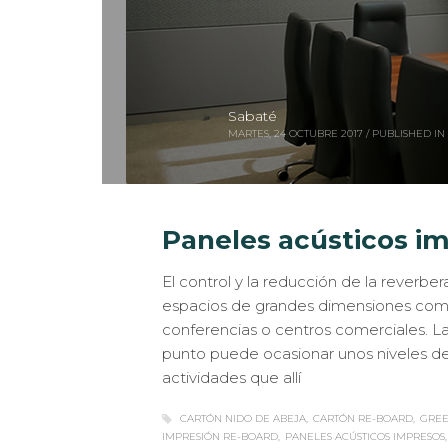
Sabaté
MARTES, 24 OCTUBRE 2017
/
PUBLISHED IN
Paneles acústicos i
El control y la reducción de la reverbe
espacios de grandes dimensiones como 
conferencias o centros comerciales. L
punto puede ocasionar unos niveles de
actividades que allí
CARTÓN NIDO DE ABEJA
CARTÓN RE-BOARD
GREE
IMPRESIÓN RE-BOARD
PANELES ACÚSTICOS IMPRESOS