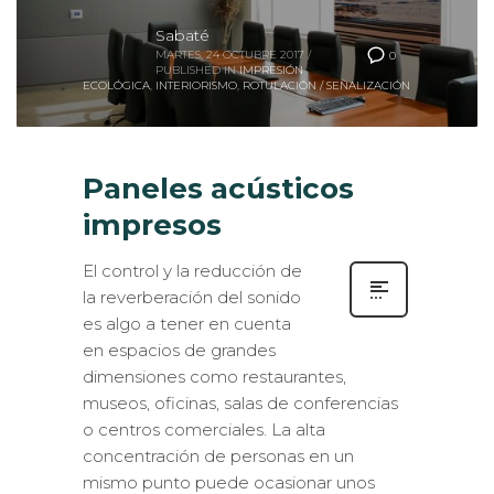
Sabaté
MARTES, 24 OCTUBRE 2017
/
0
PUBLISHED IN
IMPRESIÓN
ECOLÓGICA
,
INTERIORISMO
,
ROTULACIÓN / SEÑALIZACIÓN
Paneles acústicos
impresos
El control y la reducción de
la reverberación del sonido
es algo a tener en cuenta
en espacios de grandes
dimensiones como restaurantes,
museos, oficinas, salas de conferencias
o centros comerciales. La alta
concentración de personas en un
mismo punto puede ocasionar unos