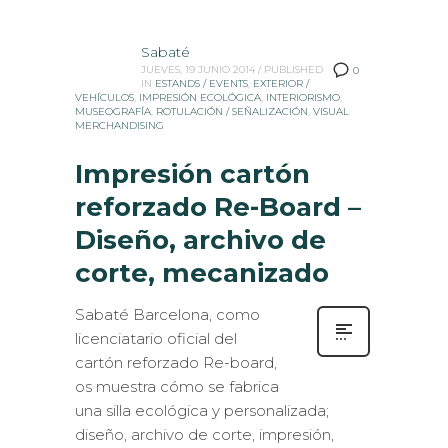
Sabaté
JUEVES, 19 JUNIO 2014
/
PUBLISHED
0
IN
ESTANDS / EVENTS
,
EXTERIOR /
VEHÍCULOS
,
IMPRESIÓN ECOLÓGICA
,
INTERIORISMO
,
MUSEOGRAFÍA
,
ROTULACIÓN / SEÑALIZACIÓN
,
VISUAL
MERCHANDISING
Impresión cartón
reforzado Re-Board –
Diseño, archivo de
corte, mecanizado
Sabaté Barcelona, como
licenciatario oficial del
cartón reforzado Re-board,
os muestra cómo se fabrica
una silla ecológica y personalizada;
diseño, archivo de corte, impresión,