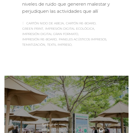
niveles de ruido que generen malestar y
perjudiquen las actividades que allí
CARTÓN NIDO DE ABEJA
CARTÓN RE-BOARD
GREEN PRINT
IMPRESIÓN DIGITAL ECOLÓGICA
IMPRESIÓN DIGITAL GRAN FORMATO
IMPRESIÓN RE-BOARD
PANELES ACÚSTICOS IMPRESOS
TEMATIZACIÓN
TEXTIL IMPRESO
Sabaté
MARTES, 29 AGOSTO 2017
/
0