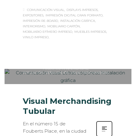
COMUNICACIÓN VISUAL
DISPLAYS IMPRESOS
EXPOSITORES
IMPRESIÓN DIGITAL GRAN FORMATO
IMPRESIÓN RE-BOARD
INSTALACIÓN GRÁFICA
INTERIORISMO
MOBILIARIO CARTÓN
MOBILIARIO EFÍMERO IMPRESO
MUEBLES IMPRESOS
VINILO IMPRESO
Sabaté
VIERNES, 17 JUNIO 2016
/
0
PUBLISHED IN
INTERIORISMO
,
ROTULACIÓN / SEÑALIZACIÓN
,
VISUAL MERCHANDISING
Visual Merchandising
Tubular
En el número 15 de
Fouberts Place, en la ciudad