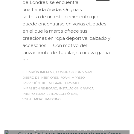
de Londres, se encuentra
una tienda Adidas Originals,
se trata de un establecimiento que
puede encontrarse en varias ciudades
en el que la marca ofrece sus
creaciones en ropa deportiva, calzado y
accesorios. Con motivo del
lanzamiento de Tubular, su nueva gama
de
CARTÓN IMPRESO
COMUNICACIÓN VISUAL
DISEÑO DE INTERIORES
FOAM IMPRESO
IMPRESIÓN DIGITAL GRAN FORMATO
IMPRESIÓN RE-BOARD
INSTALACIÓN GRÁFICA
INTERIORISMO
LETRAS CORPÓREAS
VISUAL MERCHANDISING
Sabaté
LUNES, 28 DICIEMBRE 2015
/
0
PUBLISHED IN
ESTANDS / EVENTS
,
IMPRESIÓN ECOLÓGICA
,
INTERIORISMO
,
ROTULACIÓN /