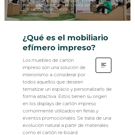
PUBLISHED IN
ESTANDS / EVENTS
,
EXPOSICIONES
,
IMPRESIÓN ECOLÓGICA
,
INTERIORISMO
,
ROTULACIÓN / SEÑALIZACIÓN
¿Qué es el mobiliario
efímero impreso?
Los muebles de cartón
impreso son una solución de
interiorismo a considerar por
todos aquellos que deseen
tematizar un espacio y personalizarlo de
forma atractiva. Estos tienen su origen
en los displays de cartón impreso
comúnmente utilizados en ferias y
eventos promocionales. Se trata de una
evolución natural a partir de materiales
como el cartón re-board