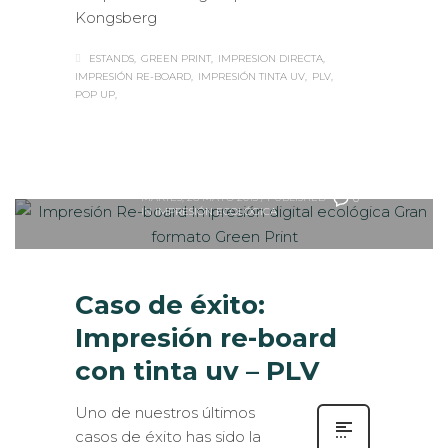
Kongsberg
ESTANDS
GREEN PRINT
IMPRESION DIRECTA
IMPRESIÓN RE-BOARD
IMPRESIÓN TINTA UV
PLV
POP UP
Sabaté
MARTES, 26 MAYO 2015
/
PUBLISHED
0
IN
IMPRESIÓN ECOLÓGICA
Caso de éxito:
Impresión re-board
con tinta uv – PLV
Uno de nuestros últimos
casos de éxito has sido la