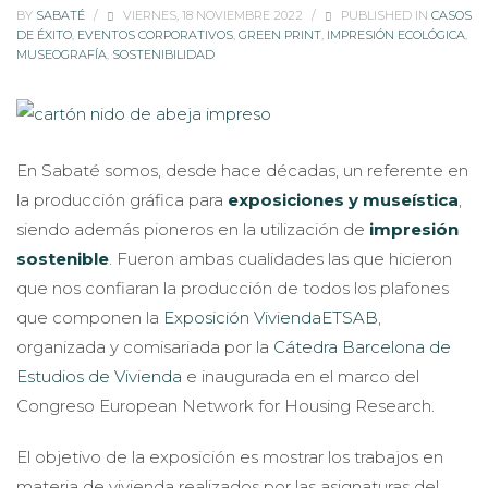
BY
SABATÉ
/
VIERNES, 18 NOVIEMBRE 2022
/
PUBLISHED IN
CASOS
DE ÉXITO
,
EVENTOS CORPORATIVOS
,
GREEN PRINT
,
IMPRESIÓN ECOLÓGICA
,
MUSEOGRAFÍA
,
SOSTENIBILIDAD
En Sabaté somos, desde hace décadas, un referente en
la producción gráfica para
exposiciones y museística
,
siendo además pioneros en la utilización de
impresión
sostenible
. Fueron ambas cualidades las que hicieron
que nos confiaran la producción de todos los plafones
que componen la
Exposición ViviendaETSAB
,
organizada y comisariada por la
Cátedra Barcelona de
Estudios de Vivienda
e inaugurada en el marco del
Congreso European Network for Housing Research.
El objetivo de la exposición es mostrar los trabajos en
materia de vivienda realizados por las asignaturas del