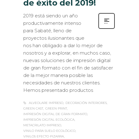
2019 está siendo un año
productivamente intenso
para Sabaté, lleno de
proyectos ilusionantes que
nos han obligado a dar lo mejor de
nosotros y a explorar, en muchos caso,
nuevas soluciones de impresión digital
de gran formato con el fin de satisfacer
de la mejor manera posible las
necesidades de nuestros clientes.
Hemos presentado productos
ALVEOLARE IMPRESO
DECORACIÓN INTERIORES
GREEN CAST
GREEN PRINT
IMPRESIÓN DIGITAL DE GRAN FORMATO
IMPRESIÓN DIGITAL ECOLÓGICA
METACRILATO IMPRESO
VINILO PARA SUELO ECOLÓGICO
VINILOS EFECTO PIZARRA