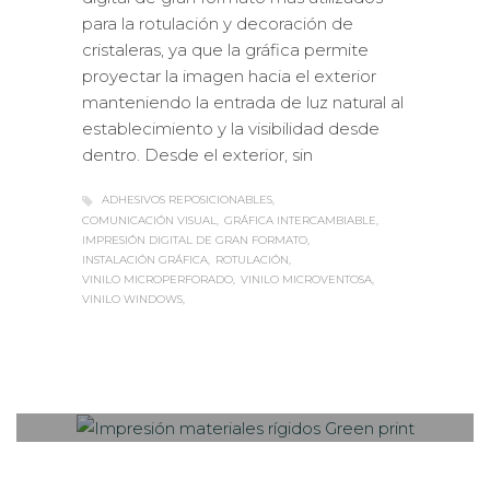
para la rotulación y decoración de
cristaleras, ya que la gráfica permite
proyectar la imagen hacia el exterior
manteniendo la entrada de luz natural al
establecimiento y la visibilidad desde
dentro. Desde el exterior, sin
ADHESIVOS REPOSICIONABLES
COMUNICACIÓN VISUAL
GRÁFICA INTERCAMBIABLE
IMPRESIÓN DIGITAL DE GRAN FORMATO
INSTALACIÓN GRÁFICA
ROTULACIÓN
VINILO MICROPERFORADO
VINILO MICROVENTOSA
VINILO WINDOWS
Sabaté
MARTES, 08 OCTUBRE 2019
/
0
PUBLISHED IN
CASOS DE ÉXITO
,
IMPRESIÓN ECOLÓGICA
,
ROTULACIÓN / SEÑALIZACIÓN
,
VISUAL MERCHANDISING
Impresión digital