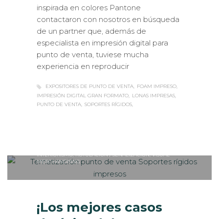
inspirada en colores Pantone
contactaron con nosotros en búsqueda
de un partner que, además de
especialista en impresión digital para
punto de venta, tuviese mucha
experiencia en reproducir
EXPOSITORES DE PUNTO DE VENTA
FOAM IMPRESO
IMPRESIÓN DIGITAL GRAN FORMATO
LONAS IMPRESAS
PUNTO DE VENTA
SOPORTES RÍGIDOS
Sabaté
MARTES, 20 AGOSTO 2019
/
0
PUBLISHED IN
CASOS DE ÉXITO
,
INTERIORISMO
,
ROTULACIÓN / SEÑALIZACIÓN
,
VISUAL
MERCHANDISING
¡Los mejores casos
de éxito del 2019!