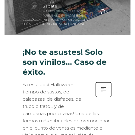
Sabaté
MARTES, 29 OCTUBRE 2019
/
0
PUBLISHED IN
IMPRESIÓN
ECOLÓGICA
,
INTERIORISMO
,
ROTULACIÓN /
SEÑALIZACIÓN
,
VISUAL MERCHANDISING
¡No te asustes! Solo
son vinilos… Caso de
éxito.
Ya está aquí Halloween…
tiempo de sustos, de
calabazas, de disfraces, de
truco o trato… y de
campañas publicitarias! Una de las
formas más habituales de promocionar
en el punto de venta es mediante el
vinilo para suelo, una solución de