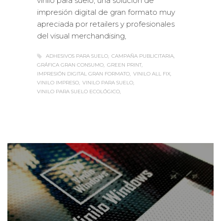
impresión digital de gran formato muy
apreciada por retailers y profesionales
del visual merchandising,
ADHESIVOS PARA SUELO
CAMPAÑA PUBLICITARIA
GRÁFICA GRAN CONSUMO
GREEN PRINT
IMPRESIÓN DIGITAL GRAN FORMATO
VINILO ALL FIX
VINILO IMPRESO
VINILO PARA SUELO
VINILO PARA SUELO ECOLÓGICO