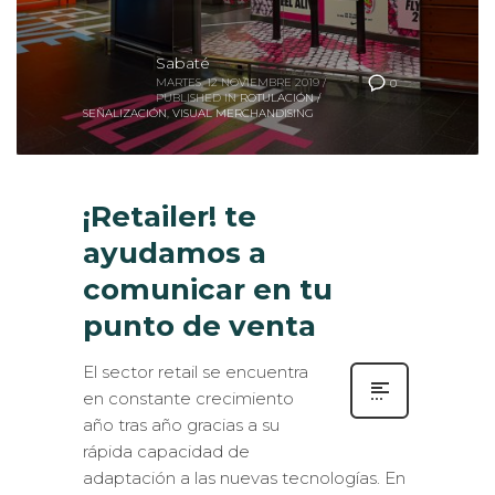
Sabaté
MARTES, 12 NOVIEMBRE 2019
/
0
PUBLISHED IN
ROTULACIÓN /
SEÑALIZACIÓN
,
VISUAL MERCHANDISING
¡Retailer! te
ayudamos a
comunicar en tu
punto de venta
El sector retail se encuentra
en constante crecimiento
año tras año gracias a su
rápida capacidad de
adaptación a las nuevas tecnologías. En
un mundo cada vez más digital, en el