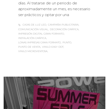
aproximadamente un mes, es necesario
ser prácticos y optar por una
CAJAS DE LUZ LED
CAMPAÑA PUBLICITARIA
COMUNICACIÓN VISUAL
DECORACIÓN GRÁFICA
IMPRESIÓN DIGITAL GRAN FORMATO
INSTALACIÓN GRÁFICA
LONAS IMPRESAS GRAN FORMATO
PUNTO
PUNTO DE VENTA
VINILO EASY DOT
VINILO MICROVENTOSA