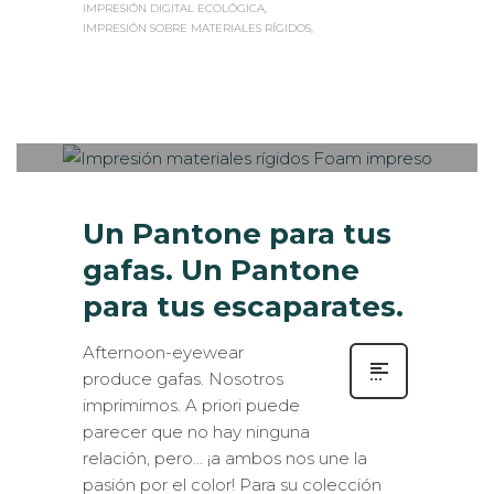
IMPRESIÓN SOBRE MATERIALES RÍGIDOS
Sabaté
MARTES, 17 SEPTIEMBRE 2019
/
0
PUBLISHED IN
CASOS DE ÉXITO
,
ROTULACIÓN / SEÑALIZACIÓN
,
VISUAL MERCHANDISING
Un Pantone para tus
gafas. Un Pantone
para tus escaparates.
Afternoon-eyewear
produce gafas. Nosotros
imprimimos. A priori puede
parecer que no hay ninguna
relación, pero… ¡a ambos nos une la
pasión por el color! Para su colección