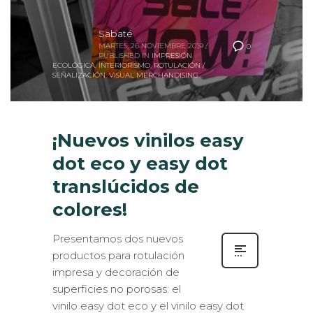
Sabaté
MARTES, 26 NOVIEMBRE 2019
/
0
PUBLISHED IN
IMPRESIÓN
ECOLÓGICA
,
INTERIORISMO
,
ROTULACIÓN /
SEÑALIZACIÓN
,
VISUAL MERCHANDISING
¡Nuevos vinilos easy
dot eco y easy dot
translúcidos de
colores!
Presentamos dos nuevos
productos para rotulación
impresa y decoración de
superficies no porosas: el
vinilo easy dot eco y el vinilo easy dot
translúcido de colores rojo y amarillo. La