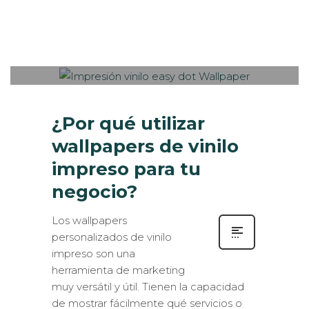
Sabaté
MARTES, 13 AGOSTO 2019
/
0
PUBLISHED IN
INTERIORISMO
,
ROTULACIÓN / SEÑALIZACIÓN
,
VISUAL MERCHANDISING
¿Por qué utilizar
wallpapers de vinilo
impreso para tu
negocio?
Los wallpapers
personalizados de vinilo
impreso son una
herramienta de marketing
muy versátil y útil. Tienen la capacidad
de mostrar fácilmente qué servicios o