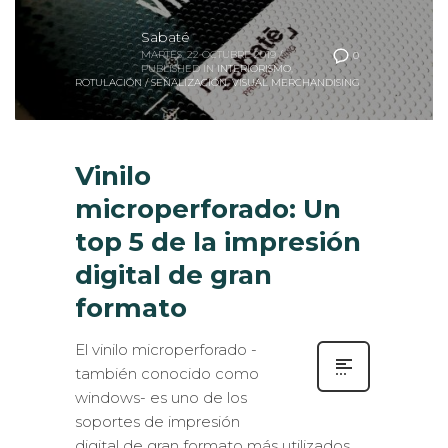
Sabaté
MARTES, 22 OCTUBRE 2019
/
0
PUBLISHED IN
INTERIORISMO
,
ROTULACIÓN / SEÑALIZACIÓN
,
VISUAL MERCHANDISING
Vinilo
microperforado: Un
top 5 de la impresión
digital de gran
formato
El vinilo microperforado -
también conocido como
windows- es uno de los
soportes de impresión
digital de gran formato más utilizados