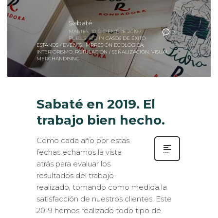
Sabaté
MARTES, 10 DICIEMBRE 2019
/
0
PUBLISHED IN
CASOS DE ÉXITO
,
ESTANDS / EVENTS
,
IMPRESIÓN ECOLÓGICA
,
INTERIORISMO
,
ROTULACIÓN / SEÑALIZACIÓN
,
VISUAL
MERCHANDISING
Sabaté en 2019. El
trabajo bien hecho.
Como cada año por estas
fechas echamos la vista
atrás para evaluar los
resultados del trabajo
realizado, tomando como medida la
satisfacción de nuestros clientes. Este
2019 hemos realizado todo tipo de
proyectos de impresión digital de gran