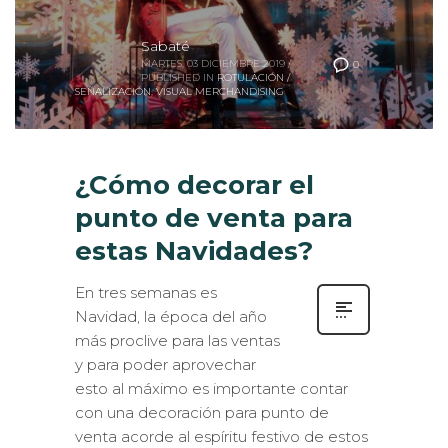
Sabaté
MARTES, 03 DICIEMBRE 2019
/
0
PUBLISHED IN
ROTULACIÓN /
SEÑALIZACIÓN
,
VISUAL MERCHANDISING
¿Cómo decorar el
punto de venta para
estas Navidades?
En tres semanas es
Navidad, la época del año
más proclive para las ventas
y para poder aprovechar
esto al máximo es importante contar
con una decoración para punto de
venta acorde al espíritu festivo de estos
días. Al tratarse de un periodo de