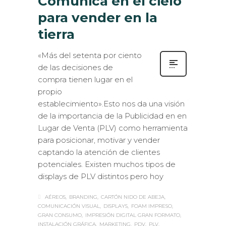
Comunica en el cielo
para vender en la
tierra
«Más del setenta por ciento
de las decisiones de
compra tienen lugar en el
propio
establecimiento».Esto nos da una visión
de la importancia de la Publicidad en en
Lugar de Venta (PLV) como herramienta
para posicionar, motivar y vender
captando la atención de clientes
potenciales. Existen muchos tipos de
displays de PLV distintos pero hoy
AÉREOS
BRANDING
CARTÓN NIDO DE ABEJA
COMUNICACIÓN VISUAL
DISPLAYS
FOAM IMPRESO
GRAN CONSUMO
IMPRESIÓN DIGITAL GRAN FORMATO
INSTALACIÓN GRÁFICA
MARKETING
PDV
PLV