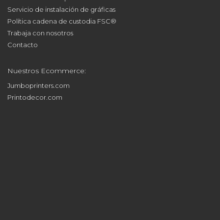
GET SOCIAL
© 2026 All rights reserved.
Sabaté Barcelona - Impresión digital
gran formato
.
Aviso Legal
-
Política de Privacidad
-
Política de Cookies
-