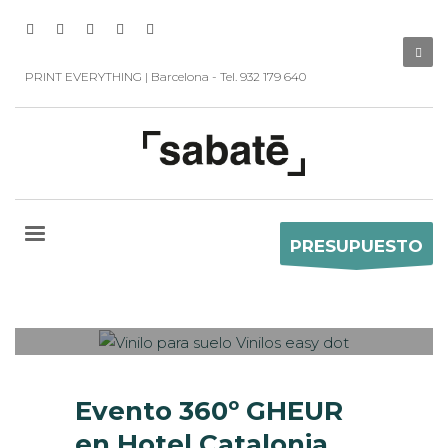
PRINT EVERYTHING | Barcelona - Tel. 932 179 640
PRESUPUESTO
Sabaté
MARTES, 30 ENERO 2018
/
0
PUBLISHED IN
CASOS DE ÉXITO
,
EVENTOS CORPORATIVOS
,
IMPRESIÓN ECOLÓGICA
,
INTERIORISMO
,
ROTULACIÓN / SEÑALIZACIÓN
Evento 360º GHEUR
en Hotel Catalonia