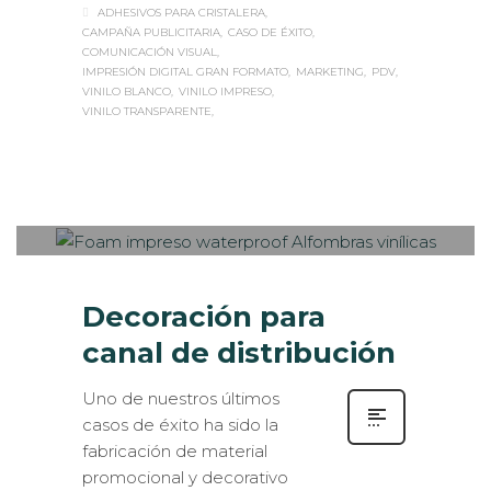
ADHESIVOS PARA CRISTALERA
CAMPAÑA PUBLICITARIA
CASO DE ÉXITO
COMUNICACIÓN VISUAL
IMPRESIÓN DIGITAL GRAN FORMATO
MARKETING
PDV
VINILO BLANCO
VINILO IMPRESO
VINILO TRANSPARENTE
Sabaté
JUEVES, 29 JUNIO 2017
/
PUBLISHED
0
IN
ROTULACIÓN / SEÑALIZACIÓN
,
VISUAL MERCHANDISING
Decoración para
canal de distribución
Uno de nuestros últimos
casos de éxito ha sido la
fabricación de material
promocional y decorativo