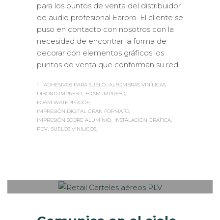
para los puntos de venta del distribuidor
de audio profesional Earpro. El cliente se
puso en contacto con nosotros con la
necesidad de encontrar la forma de
decorar con elementos gráficos los
puntos de venta que conforman su red
ADHESIVOS PARA SUELO
ALFOMBRAS VINÍLICAS
DIBOND IMPRESO
FOAM IMPRESO
FOAM WATERPROOF
IMPRESIÓN DIGITAL GRAN FORMATO
IMPRESIÓN SOBRE ALUMINIO
INSTALACIÓN GRÁFICA
PDV
SUELOS VINÍLICOS
Sabaté
MARTES, 13 JUNIO 2017
/
PUBLISHED
0
IN
ROTULACIÓN / SEÑALIZACIÓN
,
VISUAL MERCHANDISING