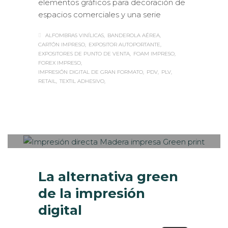
elementos gráficos para decoración de
espacios comerciales y una serie
ALFOMBRAS VINÍLICAS
BANDEROLA AÉREA
CARTÓN IMPRESO
EXPOSITOR AUTOPORTANTE
EXPOSITORES DE PUNTO DE VENTA
FOAM IMPRESO
FOREX IMPRESO
IMPRESIÓN DIGITAL DE GRAN FORMATO
PDV
PLV
RETAIL
TEXTIL ADHESIVO
Sabaté
MARTES, 04 ABRIL 2017
/
PUBLISHED
0
IN
IMPRESIÓN ECOLÓGICA
,
ROTULACIÓN / SEÑALIZACIÓN
La alternativa green
de la impresión
digital