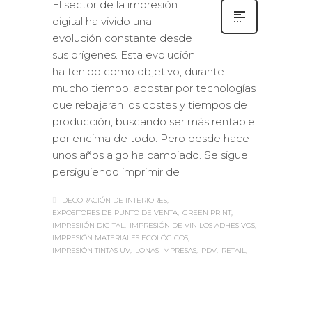
El sector de la impresión
digital ha vivido una
evolución constante desde
sus orígenes. Esta evolución
ha tenido como objetivo, durante
mucho tiempo, apostar por tecnologías
que rebajaran los costes y tiempos de
producción, buscando ser más rentable
por encima de todo. Pero desde hace
unos años algo ha cambiado. Se sigue
persiguiendo imprimir de
DECORACIÓN DE INTERIORES
EXPOSITORES DE PUNTO DE VENTA
GREEN PRINT
IMPRESIIÓN DIGITAL
IMPRESIÓN DE VINILOS ADHESIVOS
IMPRESIÓN MATERIALES ECOLÓGICOS
IMPRESIÓN TINTAS UV
LONAS IMPRESAS
PDV
RETAIL
Sabaté
MARTES, 07 FEBRERO 2017
/
0
PUBLISHED IN
ROTULACIÓN /