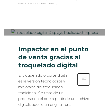
PUBLICIDAD IMPRESA
RETAIL
Sabaté
MARTES, 06 JUNIO 2017
/
PUBLISHED
0
IN
ESTANDS / EVENTS
,
EXPOSICIONES
,
INTERIORISMO
,
ROTULACIÓN /
SEÑALIZACIÓN
,
VISUAL MERCHANDISING
Impactar en el punto
de venta gracias al
troquelado digital
El troquelado o corte digital
es la versión tecnológica y
mejorada del troquelado
tradicional. Se trata de un
proceso en el que a partir de un archivo
digitalizado -o un original- una