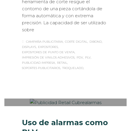
herramienta de corte resigue el
contorno de una pieza cortándola de
forma automática y con extrema
precisión. La capacidad de ser utilizado
sobre
CAMPAÑA PUBLICITARIA
CORTE DIGITAL
DIBOND
DISPLAYS
EXPOSITORES
EXPOSITORES DE PUNTO DE VENTA
IMPRESIÓN DE VINILOS ADHESIVOS
PDV
PLV
PUBLICIDAD IMPRESA
RETAIL
SOPORTES PUBLICITARIOS
TROQUELADO
Sabaté
MARTES, 02 MAYO 2017
/
PUBLISHED
0
IN
ROTULACIÓN / SEÑALIZACIÓN
Uso de alarmas como