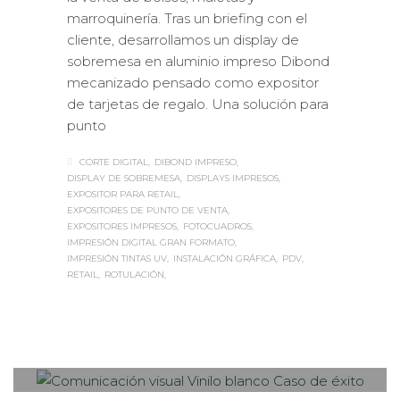
marroquinería. Tras un briefing con el
cliente, desarrollamos un display de
sobremesa en aluminio impreso Dibond
mecanizado pensado como expositor
de tarjetas de regalo. Una solución para
punto
CORTE DIGITAL
DIBOND IMPRESO
DISPLAY DE SOBREMESA
DISPLAYS IMPRESOS
EXPOSITOR PARA RETAIL
EXPOSITORES DE PUNTO DE VENTA
EXPOSITORES IMPRESOS
FOTOCUADROS
IMPRESIÓN DIGITAL GRAN FORMATO
IMPRESIÓN TINTAS UV
INSTALACIÓN GRÁFICA
PDV
RETAIL
ROTULACIÓN
Sabaté
JUEVES, 06 JULIO 2017
/
PUBLISHED
0
IN
CASOS DE ÉXITO
,
ROTULACIÓN /
SEÑALIZACIÓN