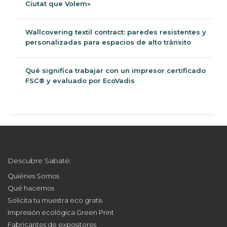
Nuestros Ecommerce:
Jumboprinters.com
Printodecor.com