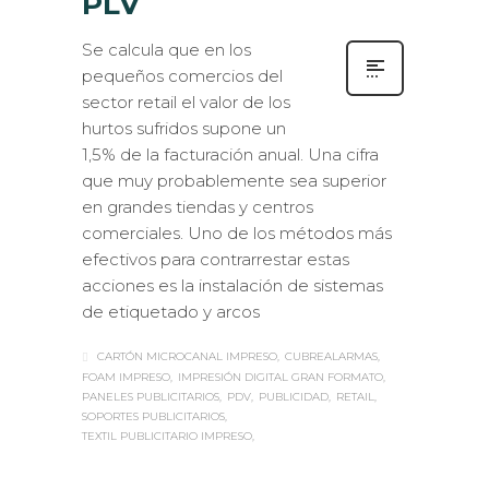
PLV
Se calcula que en los
pequeños comercios del
sector retail el valor de los
hurtos sufridos supone un
1,5% de la facturación anual. Una cifra
que muy probablemente sea superior
en grandes tiendas y centros
comerciales. Uno de los métodos más
efectivos para contrarrestar estas
acciones es la instalación de sistemas
de etiquetado y arcos
CARTÓN MICROCANAL IMPRESO
CUBREALARMAS
FOAM IMPRESO
IMPRESIÓN DIGITAL GRAN FORMATO
PANELES PUBLICITARIOS
PDV
PUBLICIDAD
RETAIL
SOPORTES PUBLICITARIOS
TEXTIL PUBLICITARIO IMPRESO