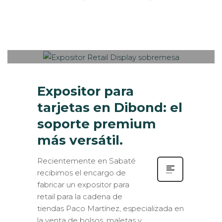
Sabaté
JUEVES, 14 DICIEMBRE 2017
/
0
PUBLISHED IN
ESTANDS / EVENTS
,
INTERIORISMO
,
ROTULACIÓN / SEÑALIZACIÓN
,
VISUAL
MERCHANDISING
Expositor para
tarjetas en Dibond: el
soporte premium
más versátil.
Recientemente en Sabaté
recibimos el encargo de
fabricar un expositor para
retail para la cadena de
tiendas Paco Martínez, especializada en
la venta de bolsos, maletas y