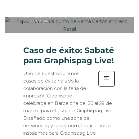
Sabaté
JUEVES, 06 ABRIL 2017
/
PUBLISHED
0
IN
ESTANDS / EVENTS
,
INTERIORISMO
,
ROTULACIÓN / SEÑALIZACIÓN
,
VISUAL
MERCHANDISING
Caso de éxito: Sabaté
para Graphispag Live!
Uno de nuestros últimos
casos de éxito ha sido la
colaboración con la feria de
impresión Graphispag -
celebrada en Barcelona del 26 al 29 de
marzo- para el espacio Graphispag Live!.
Diseñado como una zona de
networking y showroom, fabricamos e
instalamos para Graphispag Live