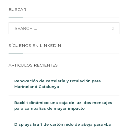
Qué significa trabajar con un impresor certificado
FSC® y evaluado por EcoVadis
Descubre Sabaté:
Quiénes Somos
Qué hacemos
Solicita tu muestra eco gratis
Impresión ecológica Green Print
Fabricantes de expositores
Servicio de instalación de gráficas
Política cadena de custodia FSC®
Trabaja con nosotros
Contacto