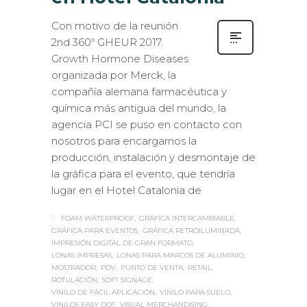
Con motivo de la reunión
2nd 360º GHEUR 2017.
Growth Hormone Diseases
organizada por Merck, la
compañía alemana farmacéutica y
química más antigua del mundo, la
agencia PCI se puso en contacto con
nosotros para encargarnos la
producción, instalación y desmontaje de
la gráfica para el evento, que tendría
lugar en el Hotel Catalonia de
FOAM WATERPROOF
GRÁFICA INTERCAMBIABLE
GRÁFICA PARA EVENTOS
GRÁFICA RETROILUMINADA
IMPRESIÓN DIGITAL DE GRAN FORMATO
LONAS IMPRESAS
LONAS PARA MARCOS DE ALUMINIO
MOSTRADOR
PDV
PUNTO DE VENTA
RETAIL
ROTULACIÓN
SOFT SIGNAGE
VINILO DE FÁCIL APLICACIÓN
VINILO PARA SUELO
VINILOS EASY DOT
VISUAL MERCHANDISING