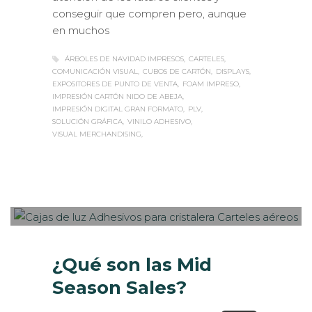
conseguir que compren pero, aunque
en muchos
ÁRBOLES DE NAVIDAD IMPRESOS
CARTELES
COMUNICACIÓN VISUAL
CUBOS DE CARTÓN
DISPLAYS
EXPOSITORES DE PUNTO DE VENTA
FOAM IMPRESO
IMPRESIÓN CARTÓN NIDO DE ABEJA
IMPRESIÓN DIGITAL GRAN FORMATO
PLV
SOLUCIÓN GRÁFICA
VINILO ADHESIVO
VISUAL MERCHANDISING
Sabaté
MARTES, 05 SEPTIEMBRE 2017
/
0
PUBLISHED IN
ROTULACIÓN /
SEÑALIZACIÓN
,
VISUAL MERCHANDISING
¿Qué son las Mid
Season Sales?