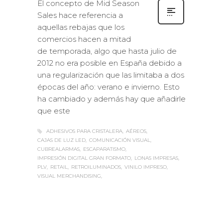
El concepto de Mid Season
Sales hace referencia a
aquellas rebajas que los
comercios hacen a mitad
de temporada, algo que hasta julio de
2012 no era posible en España debido a
una regularización que las limitaba a dos
épocas del año: verano e invierno. Esto
ha cambiado y además hay que añadirle
que este
ADHESIVOS PARA CRISTALERA
AÉREOS
CAJAS DE LUZ LED
COMUNICACIÓN VISUAL
CUBREALARMAS
ESCAPARATISMO
IMPRESIÓN DIGITAL GRAN FORMATO
LONAS IMPRESAS
PLV
RETAIL
RETROILUMINADOS
VINILO IMPRESO
VISUAL MERCHANDISING
Sabaté
MARTES, 20 JUNIO 2017
/
PUBLISHED
0
IN
CASOS DE ÉXITO
,
EXPOSITORES
,
EXTERIOR / VEHÍCULOS
,
IMPRESIÓN ECOLÓGICA