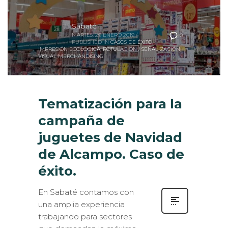
Sabaté
MARTES, 29 ENERO 2019
/
0
PUBLISHED IN
CASOS DE ÉXITO
,
IMPRESIÓN ECOLÓGICA
,
ROTULACIÓN / SEÑALIZACIÓN
,
VISUAL MERCHANDISING
Tematización para la
campaña de
juguetes de Navidad
de Alcampo. Caso de
éxito.
En Sabaté contamos con
una amplia experiencia
trabajando para sectores