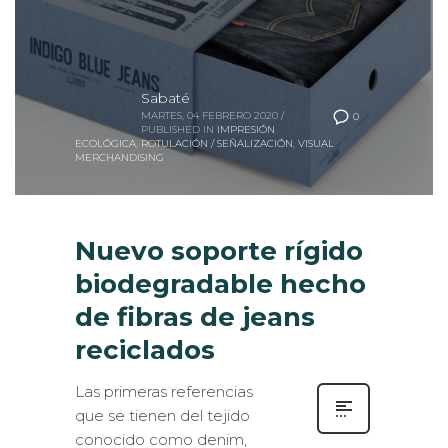
Sabaté
MARTES, 04 FEBRERO 2020
/
0
PUBLISHED IN
IMPRESIÓN
ECOLÓGICA
,
ROTULACIÓN / SEÑALIZACIÓN
,
VISUAL
MERCHANDISING
Nuevo soporte rígido
biodegradable hecho
de fibras de jeans
reciclados
Las primeras referencias
que se tienen del tejido
conocido como denim,