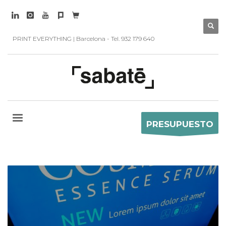
PRINT EVERYTHING | Barcelona - Tel. 932 179 640
PRESUPUESTO