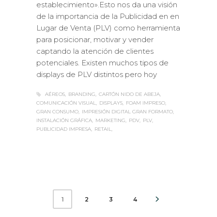
establecimiento».Esto nos da una visión
de la importancia de la Publicidad en en
Lugar de Venta (PLV) como herramienta
para posicionar, motivar y vender
captando la atención de clientes
potenciales. Existen muchos tipos de
displays de PLV distintos pero hoy
AÉREOS
BRANDING
CARTÓN NIDO DE ABEJA
COMUNICACIÓN VISUAL
DISPLAYS
FOAM IMPRESO
GRAN CONSUMO
IMPRESIÓN DIGITAL GRAN FORMATO
INSTALACIÓN GRÁFICA
MARKETING
PDV
PLV
PUBLICIDAD IMPRESA
RETAIL
2
3
4
1