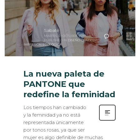
Sabaté
MARTES, 01 OCTUBRE 2019
/
0
PUBLISHED IN
DISEÑO GRÁFICO
,
IMPRESIÓN ECOLÓGICA
La nueva paleta de
PANTONE que
redefine la feminidad
Los tiempos han cambiado
y la feminidad ya no está
representada únicamente
por tonos rosas, ya que ser
mujer es algo definible de muchas