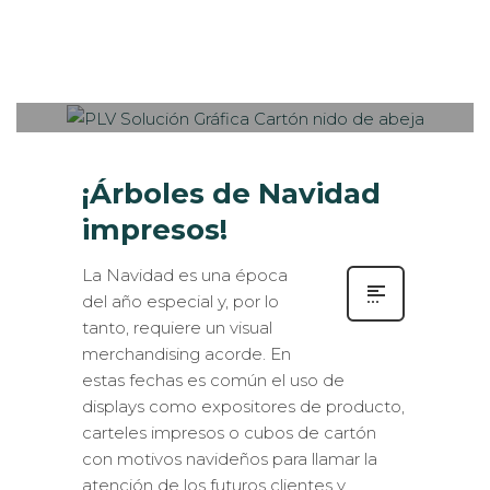
Sabaté
MARTES, 28 NOVIEMBRE 2017
/
0
PUBLISHED IN
INTERIORISMO
,
VISUAL MERCHANDISING
¡Árboles de Navidad
impresos!
La Navidad es una época
del año especial y, por lo
tanto, requiere un visual
merchandising acorde. En
estas fechas es común el uso de
displays como expositores de producto,
carteles impresos o cubos de cartón
con motivos navideños para llamar la
atención de los futuros clientes y