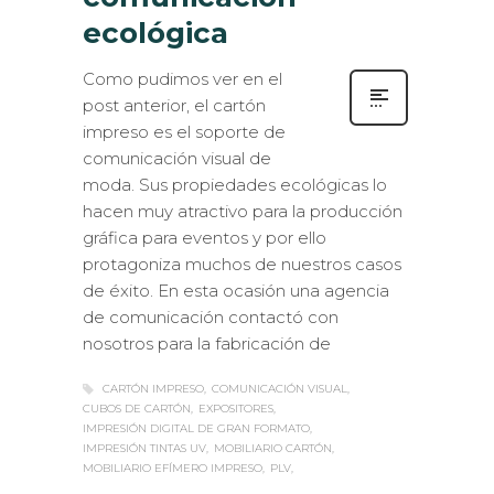
ecológica
Como pudimos ver en el
post anterior, el cartón
impreso es el soporte de
comunicación visual de
moda. Sus propiedades ecológicas lo
hacen muy atractivo para la producción
gráfica para eventos y por ello
protagoniza muchos de nuestros casos
de éxito. En esta ocasión una agencia
de comunicación contactó con
nosotros para la fabricación de
CARTÓN IMPRESO
COMUNICACIÓN VISUAL
CUBOS DE CARTÓN
EXPOSITORES
IMPRESIÓN DIGITAL DE GRAN FORMATO
IMPRESIÓN TINTAS UV
MOBILIARIO CARTÓN
MOBILIARIO EFÍMERO IMPRESO
PLV