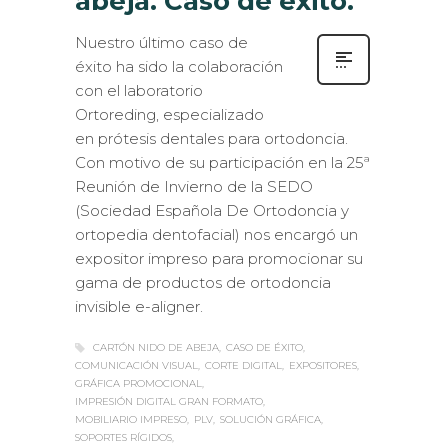
abeja. Caso de éxito.
Nuestro último caso de
éxito ha sido la colaboración
con el laboratorio
Ortoreding, especializado
en prótesis dentales para ortodoncia.
Con motivo de su participación en la 25ª
Reunión de Invierno de la SEDO
(Sociedad Española De Ortodoncia y
ortopedia dentofacial) nos encargó un
expositor impreso para promocionar su
gama de productos de ortodoncia
invisible e-aligner.
CARTÓN NIDO DE ABEJA
CASO DE ÉXITO
COMUNICACIÓN VISUAL
CORTE DIGITAL
EXPOSITORES
GRÁFICA PROMOCIONAL
IMPRESIÓN DIGITAL GRAN FORMATO
MOBILIARIO IMPRESO
PLV
SOLUCIÓN GRÁFICA
SOPORTES RÍGIDOS