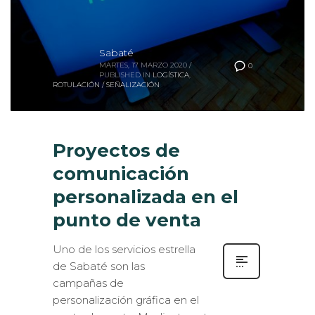
Sabaté
MARTES, 17 MARZO 2020
/
0
PUBLISHED IN
LOGÍSTICA
,
ROTULACIÓN / SEÑALIZACIÓN
Proyectos de
comunicación
personalizada en el
punto de venta
Uno de los servicios estrella
de Sabaté son las
campañas de
personalización gráfica en el