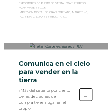
EXPOSITORES DE PUNTO DE VENTA
FOAM IMPRESO
FOAM WATERPROOF
IMPRESIÓN DIGITAL DE GRAN FORMATO
MARKETING
PLV
RETAIL
SOPORTE PUBLICITARIO
Sabaté
MARTES, 13 JUNIO 2017
/
PUBLISHED
0
IN
ROTULACIÓN / SEÑALIZACIÓN
,
VISUAL MERCHANDISING
Comunica en el cielo
para vender en la
tierra
«Más del setenta por ciento
de las decisiones de
compra tienen lugar en el
propio