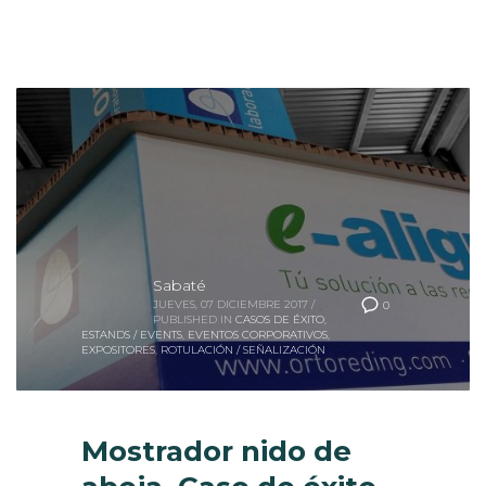
Sabaté
JUEVES, 07 DICIEMBRE 2017
/
0
PUBLISHED IN
CASOS DE ÉXITO
,
ESTANDS / EVENTS
,
EVENTOS CORPORATIVOS
,
EXPOSITORES
,
ROTULACIÓN / SEÑALIZACIÓN
Mostrador nido de