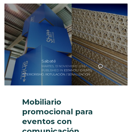
Sabaté
MARTES, 13 NOVIEMBRE 2018
/
0
PUBLISHED IN
ESTANDS / EVENTS
,
INTERIORISMO
,
ROTULACIÓN / SEÑALIZACIÓN
Mobiliario
promocional para
eventos con
comunicación